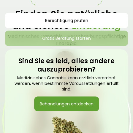
Finden Sie natürliche
Berechtigung prüfen
und sichere
Linderung
Medizinisches Cannabis – verschreibungspflichtige
Gratis Beratung starten
Therapie.
Sind Sie es leid, alles andere
auszuprobieren?
Medizinisches Cannabis kann ärztlich verordnet
werden, wenn bestimmte Voraussetzungen erfüllt
sind.
Behandlungen entdecken