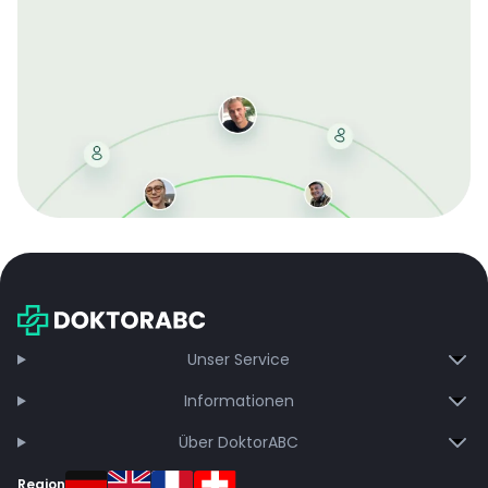
Mit der kostenlosen DMCC-Mitgliedschaft sparen Sie
bei jeder Bestellung, erhalten schnelle Lieferung und
exklusive Updates – dauerhaft ohne Gebühren.
Jetzt beitreten
Unser Service
Informationen
Über DoktorABC
Region