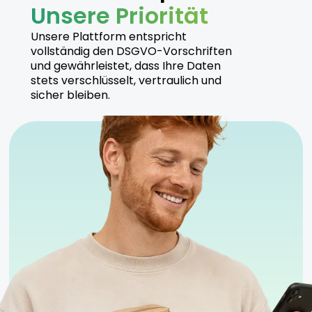
Unsere Priorität
Hersteller
Unsere Plattform entspricht
vollständig den DSGVO-Vorschriften
und gewährleistet, dass Ihre Daten
Bathera produziert Permanent Marker unter hohen
stets verschlüsselt, vertraulich und
Qualitätsstandards und gewährleistet durch
sicher bleiben.
nachhaltige Anbaumethoden eine konstante
Produktqualität.
Sicherheitshinweise
Kühl und trocken lagern
Nur für erfahrene Anwender geeignet
Anwendung unter ärztlicher Aufsicht empfohlen