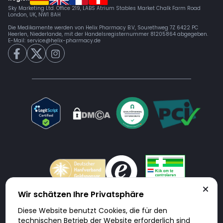
Sky Marketing Ltd. Office 219, LABS Atrium Stables Market Chalk Farm Road
London, UK, NW1 8AH
Die Medikamente werden von Helix Pharmacy B.V, Sourethweg 7Z 6422 PC
Heerlen, Niederlande, mit der Handelsregisternummer 81205864 abgegeben.
E-Mail:
service@helix-pharmacy.de
Wir schätzen Ihre Privatsphäre
Diese Website benutzt Cookies, die für den
Doktorabc.com ist eine Vermittlungsplattform. Doktorabc ist ausdrücklich
technischen Betrieb der Website erforderlich sind
keine Internetapotheke. Doktorabc bietet keine Medikamente oder