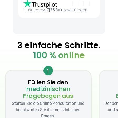
TrustScore
4.7
|
35.3K+
Bewertungen
3 einfache Schritte.
100 % online
1
Füllen Sie den
medizinischen
Fragebogen aus
Starten Sie die Online-Konsultation und
Der beh
beantworten Sie die medizinischen
und s
Fragen.