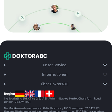
Mit der kostenlosen DMCC-Mitgliedschaft sparen Sie
bei jeder Bestellung, erhalten schnelle Lieferung und
exklusive Updates – dauerhaft ohne Gebühren.
Jetzt beitreten
Unser Service
Informationen
Über DoktorABC
Region
Sky Marketing Ltd. Office 219, LABS Atrium Stables Market Chalk Farm Road
London, UK, NW1 8AH
Die Medikamente werden von Helix Pharmacy B.V, Sourethweg 7Z 6422 PC
Heerlen, Niederlande, mit der Handelsregisternummer 81205864 abgegeben.