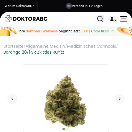
Warum DoktorABC?
Versand in 1-2 Tagen
Alle Behandlunge
Startseite
/
Allgemeine Medizin
/
Medizinisches Cannabis
/
Barongo 28/1 SR Zkittlez Runtz