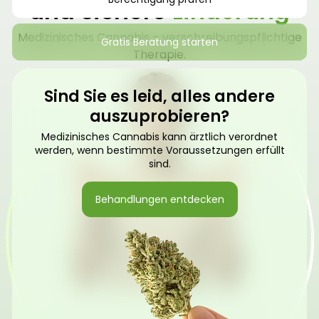
und sichere
Linderung
Medizinisches Cannabis – verschreibungspflichtige
Gratis Beratung starten
Therapie.
Sind Sie es leid, alles andere
auszuprobieren?
Medizinisches Cannabis kann ärztlich verordnet
werden, wenn bestimmte Voraussetzungen erfüllt
sind.
Behandlungen entdecken