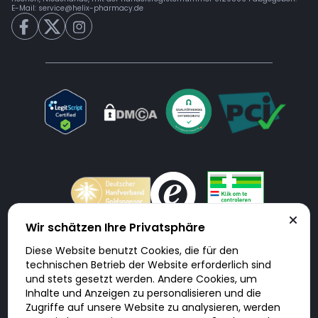
E-Mail:
service@helix-pharmacy.de
Wir schätzen Ihre Privatsphäre
Diese Website benutzt Cookies, die für den
Doktorabc.com ist eine Vermittlungsplattform. Doktorabc ist ausdrücklich
technischen Betrieb der Website erforderlich sind
keine Internetapotheke. Doktorabc bietet keine Medikamente oder
sonstige Produkte an oder liefert diese. Jegliche Informationen zu
und stets gesetzt werden. Andere Cookies, um
Produkten, Medikamenten und Preisen auf der Internetseite beinhalten
Inhalte und Anzeigen zu personalisieren und die
kein Angebot von Doktorabc an Sie. Für die Einhaltung der in Ihrem Land
geltenden Gesetze und sonstigen Rechtsvorschriften sind Sie als Nutzer
Zugriffe auf unsere Website zu analysieren, werden
selbst verantwortlich. Die Nutzung unseres Services auf Doktorabc durch