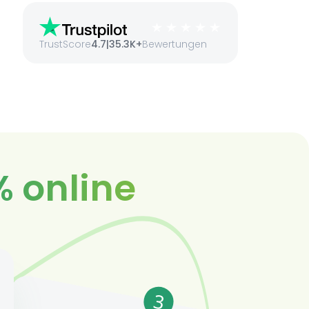
TrustScore
4.7
|
35.3K+
Bewertungen
% online
3