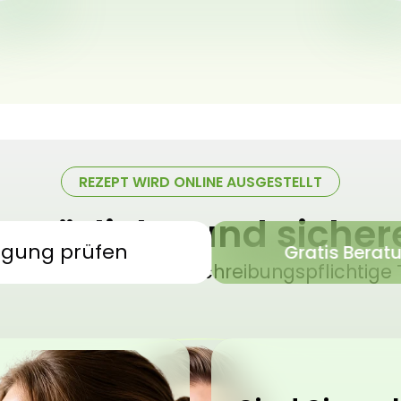
REZEPT WIRD ONLINE AUSGESTELLT
 natürliche und siche
igung prüfen
Gratis Berat
sches Cannabis – verschreibungspflichtige 