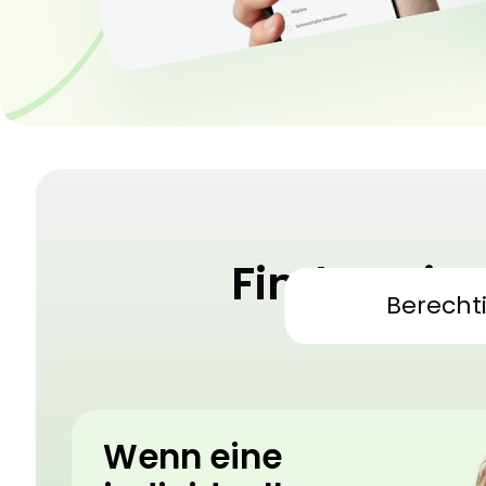
Finden Sie
Berecht
Medizini
Wenn eine