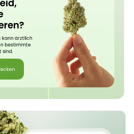
eid,
e
eren?
 kann ärztlich
nn bestimmte
 sind.
decken