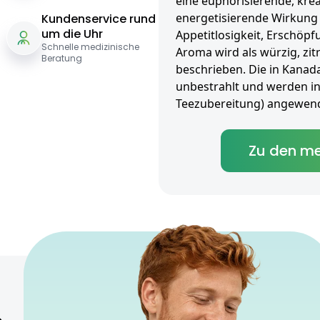
eine euphorisierende, kre
energetisierende Wirkung 
Kundenservice rund
um die Uhr
Appetitlosigkeit, Erschöp
Schnelle medizinische
Aroma wird als würzig, zitr
Beratung
beschrieben. Die in Kanad
unbestrahlt und werden inha
Teezubereitung) angewend
Zu den me