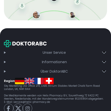
Mit der kostenlosen DMCC-Mitgliedschaft sparen Sie
bei jeder Bestellung, erhalten schnelle Lieferung und
exklusive Updates – dauerhaft ohne Gebühren.
Jetzt beitreten
Unser Service
Informationen
Über DoktorABC
Region
Sky Marketing Ltd. Office 219, LABS Atrium Stables Market Chalk Farm Road
London, UK, NW1 8AH
Die Medikamente werden von Helix Pharmacy B.V, Sourethweg 7Z 6422 PC
Heerlen, Niederlande, mit der Handelsregisternummer 81205864 abgegeben.
E-Mail:
service@helix-pharmacy.de