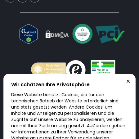
Wir schätzen Ihre Privatsphäre
Diese Website benutzt Cookies, die für den
Doktorabc.com ist eine Vermittlungsplattform. Doktorabc ist ausdrücklich
technischen Betrieb der Website erforderlich sind
keine Internetapotheke. Doktorabc bietet keine Medikamente oder
sonstige Produkte an oder liefert diese. Jegliche Informationen zu
und stets gesetzt werden. Andere Cookies, um
Produkten, Medikamenten und Preisen auf der Internetseite beinhalten
Inhalte und Anzeigen zu personalisieren und die
kein Angebot von Doktorabc an Sie. Für die Einhaltung der in Ihrem Land
geltenden Gesetze und sonstigen Rechtsvorschriften sind Sie als Nutzer
Zugriffe auf unsere Website zu analysieren, werden
selbst verantwortlich. Die Nutzung unseres Services auf Doktorabc durch
nur mit Ihrer Zustimmung gesetzt. Außerdem geben
Sie erfolgt auf eigenes Risiko und in eigener Verantwortung. Sie erklären,
diese Internetseite aus eigener Initiative zu besuchen und zu nutzen.
wir Informationen zu Ihrer Verwendung unserer
Website an unsere Partner für soziale Medien,