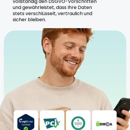
vollständig den DSGVO-Vorschriften
Avaay Signature steht für Premium-Produkte mit
und gewährleistet, dass Ihre Daten
höchsten Qualitätsstandards und nachhaltiger
stets verschlüsselt, vertraulich und
Produktion.
sicher bleiben.
Sicherheitshinweise
An einem kühlen, trockenen Ort aufbewahren
Nur für erfahrene Nutzer empfohlen
Ärztliche Aufsicht wird empfohlen