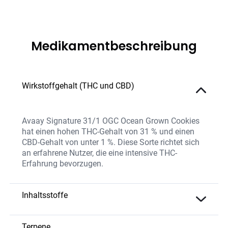
Medikamentbeschreibung
Wirkstoffgehalt (THC und CBD)
Avaay Signature 31/1 OGC Ocean Grown Cookies
hat einen hohen THC-Gehalt von 31 % und einen
CBD-Gehalt von unter 1 %. Diese Sorte richtet sich
an erfahrene Nutzer, die eine intensive THC-
Erfahrung bevorzugen.
Inhaltsstoffe
Die Sorte ist reich an THC und enthält natürliche
Terpene und Flavonoide, die die therapeutische
Terpene