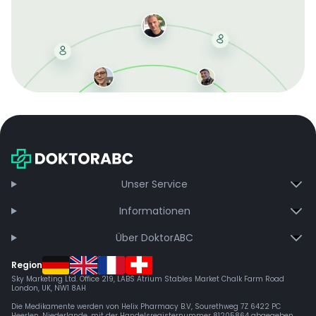
Mit der kostenlosen DMCC-Mitgliedschaft sparen Sie
bei jeder Bestellung, erhalten schnelle Lieferung und
exklusive Updates – dauerhaft ohne Gebühren.
Jetzt beitreten
Unser Service
Informationen
Über DoktorABC
Region
Sky Marketing Ltd. Office 219, LABS Atrium Stables Market Chalk Farm Road
London, UK, NW1 8AH
Die Medikamente werden von Helix Pharmacy B.V, Sourethweg 7Z 6422 PC
Heerlen, Niederlande, mit der Handelsregisternummer 81205864 abgegeben.