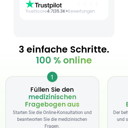
TrustScore
4.7
|
35.3K+
Bewertungen
3 einfache Schritte.
100 % online
1
Füllen Sie den
medizinischen
Fragebogen aus
Starten Sie die Online-Konsultation und
Der beh
beantworten Sie die medizinischen
und s
Fragen.