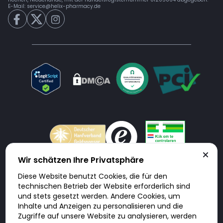
E-Mail:
service@helix-pharmacy.de
Wir schätzen Ihre Privatsphäre
Diese Website benutzt Cookies, die für den
Doktorabc.com ist eine Vermittlungsplattform. Doktorabc ist ausdrücklich
technischen Betrieb der Website erforderlich sind
keine Internetapotheke. Doktorabc bietet keine Medikamente oder
sonstige Produkte an oder liefert diese. Jegliche Informationen zu
und stets gesetzt werden. Andere Cookies, um
Produkten, Medikamenten und Preisen auf der Internetseite beinhalten
Inhalte und Anzeigen zu personalisieren und die
kein Angebot von Doktorabc an Sie. Für die Einhaltung der in Ihrem Land
geltenden Gesetze und sonstigen Rechtsvorschriften sind Sie als Nutzer
Zugriffe auf unsere Website zu analysieren, werden
selbst verantwortlich. Die Nutzung unseres Services auf Doktorabc durch