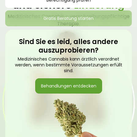
Berechtigung prüfen
und sichere
Linderung
Medizinisches Cannabis – verschreibungspflichtige
Gratis Beratung starten
Therapie.
Sind Sie es leid, alles andere
auszuprobieren?
Medizinisches Cannabis kann ärztlich verordnet
werden, wenn bestimmte Voraussetzungen erfüllt
sind.
Behandlungen entdecken