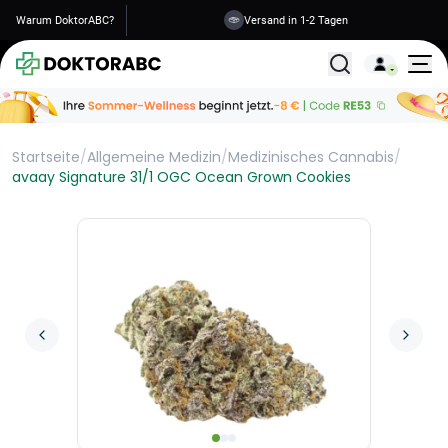
Warum DoktorABC?
Versand in 1-2 Tagen
Alle Behandlunge
Startseite
/
Allgemeine Medizin
/
Medizinisches Cannabis
/
avaay Signature 31/1 OGC Ocean Grown Cookies