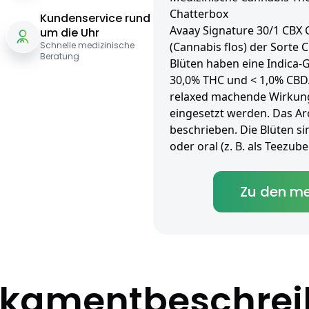
Chatterbox
Kundenservice rund
Avaay Signature 30/1 CBX 
um die Uhr
Schnelle medizinische
(Cannabis flos) der Sorte 
Beratung
Blüten haben eine Indica-
30,0% THC und < 1,0% CBD. 
relaxed machende Wirkung
eingesetzt werden. Das Ar
beschrieben. Die Blüten si
oder oral (z. B. als Teezu
Zu den me
kamentbeschre