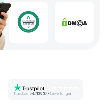
TrustScore
4.7
|
35.3K+
Bewertungen