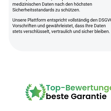
Sicherheitsh
medizinischen Daten nach den höchsten
Sicherheitsstandards zu schützen.
Unsere Plattform entspricht vollständig den DSGV
Kühl und trocken lagern
Vorschriften und gewährleistet, dass Ihre Daten
Nur für erfahrene Anwender geeign
stets verschlüsselt, vertraulich und sicher bleiben.
Anwendung unter ärztlicher Aufsic
Top-Bewertung
beste Garantie