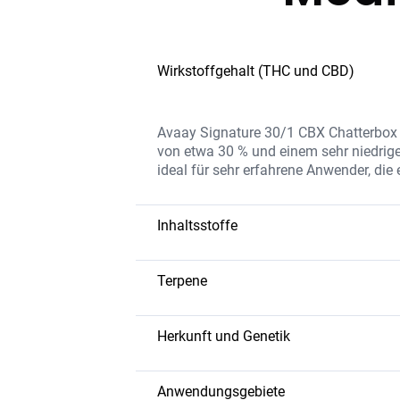
Wirkstoffgehalt (THC und CBD)
Avaay Signature 30/1 CBX Chatterbox b
von etwa 30 % und einem sehr niedrige
ideal für sehr erfahrene Anwender, die
Inhaltsstoffe
Die Sorte enthält eine extrem hohe TH
Terpenen und Flavonoiden, die das Aro
Terpene
ohne Zusatzstoffe verarbeitet, um ein
Caryophyllen
– würzig und erdig,
Myrcen
– beruhigend, kann schmer
Herkunft und Genetik
Limonen
– fruchtige, zitrusartige
Chatterbox ist eine Hybrid-Sorte, die f
Pinene
– Kiefernduft, fördert die ge
Genetik kombiniert verschiedene Linien
Anwendungsgebiete