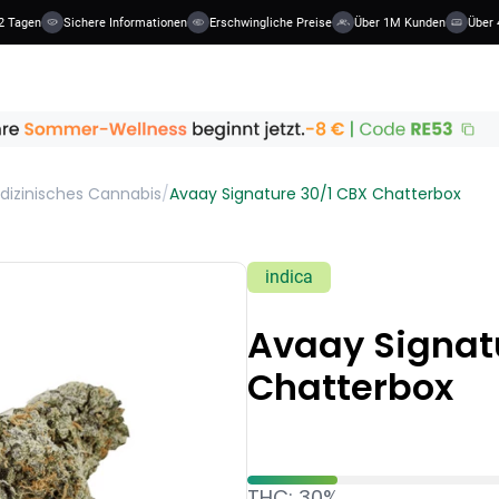
 Tagen
Sichere Informationen
Erschwingliche Preise
Über 1M Kunden
Über 4
dizinisches Cannabis
/
Avaay Signature 30/1 CBX Chatterbox
indica
Avaay Signat
Chatterbox
THC: 30%