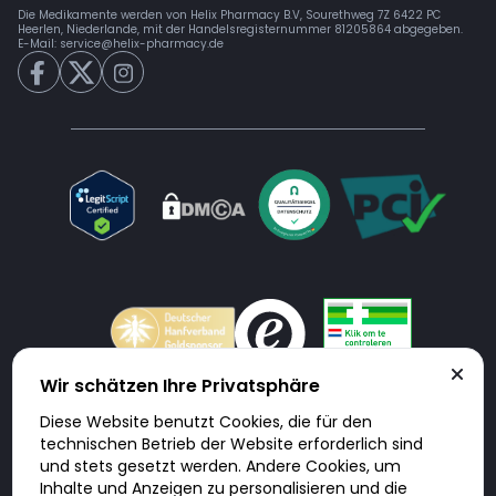
Die Medikamente werden von Helix Pharmacy B.V, Sourethweg 7Z 6422 PC
Heerlen, Niederlande, mit der Handelsregisternummer 81205864 abgegeben.
E-Mail:
service@helix-pharmacy.de
Wir schätzen Ihre Privatsphäre
Diese Website benutzt Cookies, die für den
Doktorabc.com ist eine Vermittlungsplattform. Doktorabc ist ausdrücklich
technischen Betrieb der Website erforderlich sind
keine Internetapotheke. Doktorabc bietet keine Medikamente oder
sonstige Produkte an oder liefert diese. Jegliche Informationen zu
und stets gesetzt werden. Andere Cookies, um
Produkten, Medikamenten und Preisen auf der Internetseite beinhalten
Inhalte und Anzeigen zu personalisieren und die
kein Angebot von Doktorabc an Sie. Für die Einhaltung der in Ihrem Land