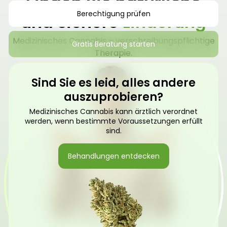
Finden Sie natürliche
Berechtigung prüfen
und sichere
Linderung
Medizinisches Cannabis – verschreibungspflichtige
Gratis Beratung starten
Therapie.
Sind Sie es leid, alles andere
auszuprobieren?
Medizinisches Cannabis kann ärztlich verordnet
werden, wenn bestimmte Voraussetzungen erfüllt
sind.
Behandlungen entdecken