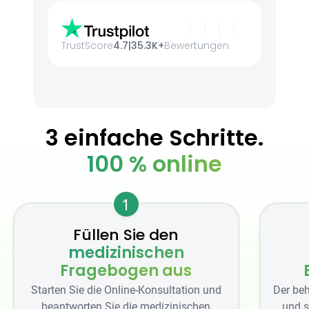
TrustScore
4.7
|
35.3K+
Bewertungen
3 einfache Schritte.
100 % online
1
Füllen Sie den
medizinischen
Fragebogen aus
Starten Sie die Online-Konsultation und
Der beh
beantworten Sie die medizinischen
und s