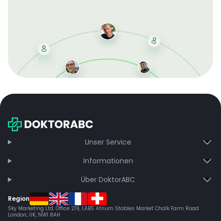
Mit der kostenlosen DMCC-Mitgliedschaft sparen Sie
bei jeder Bestellung, erhalten schnelle Lieferung und
exklusive Updates – dauerhaft ohne Gebühren.
Jetzt beitreten
Unser Service
Informationen
Über DoktorABC
Region
Sky Marketing Ltd. Office 219, LABS Atrium Stables Market Chalk Farm Road
London, UK, NW1 8AH