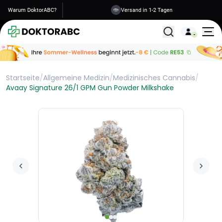
Warum DoktorABC?
Versand in 1-2 Tagen
Alle Behandlunge
Startseite
/
Allgemeine Medizin
/
Medizinisches Cannabis
/
Avaay Signature 26/1 GPM Gun Powder Milkshake