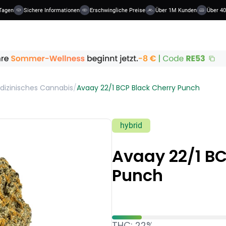
Tagen
Sichere Informationen
Erschwingliche Preise
Über 1M Kunden
Über 40 
dizinisches Cannabis
/
Avaay 22/1 BCP Black Cherry Punch
hybrid
Avaay 22/1 BC
Punch
THC: 22%