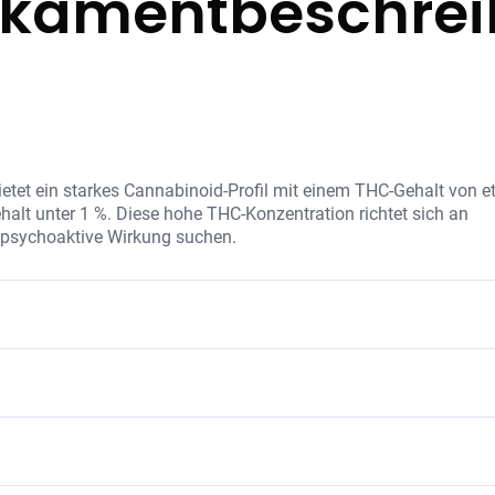
kamentbeschre
tet ein starkes Cannabinoid-Profil mit einem THC-Gehalt von e
alt unter 1 %. Diese hohe THC-Konzentration richtet sich an
e psychoaktive Wirkung suchen.
ntration sowie eine sorgfältige Mischung aus natürlichen Terpe
e therapeutische Wirkung unterstützen. Black Cherry Punch wir
e unverfälschte Anwendung zu gewährleisten.
lindernd wirken
oten, die stimmungsaufhellend wirken
wirkt entzündungshemmend
te, die für ihre süßen und fruchtigen Aromen bekannt ist. Diese
igenschaften