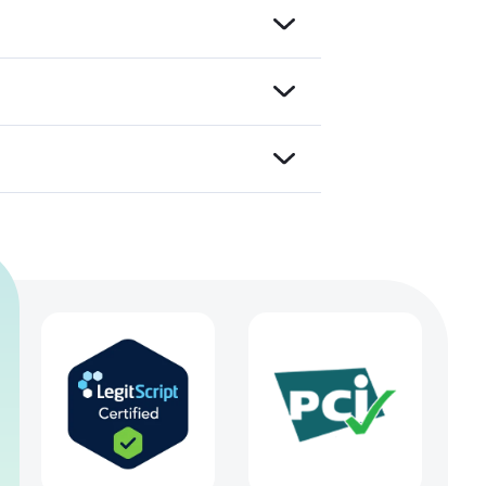
hen
ist.
tige