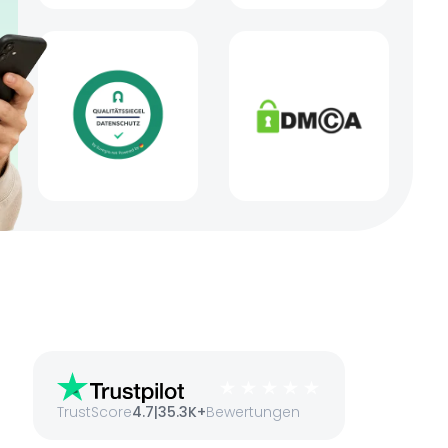
TrustScore
4.7
|
35.3K+
Bewertungen