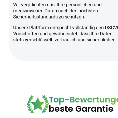
Wir verpflichten uns, Ihre persönlichen und
Sicherheitsh
medizinischen Daten nach den höchsten
Sicherheitsstandards zu schützen.
Unsere Plattform entspricht vollständig den DSGV
Kühl und trocken lagern
Vorschriften und gewährleistet, dass Ihre Daten
Nur für erfahrene Anwender geeigne
stets verschlüsselt, vertraulich und sicher bleiben.
Anwendung unter ärztlicher Aufsich
Top-Bewertung
beste Garantie