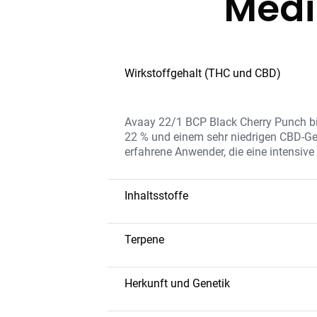
Medi
Wirkstoffgehalt (THC und CBD)
Avaay 22/1 BCP Black Cherry Punch bie
22 % und einem sehr niedrigen CBD-Geh
erfahrene Anwender, die eine intensiv
Inhaltsstoffe
Die Sorte enthält eine hohe THC-Konze
und Flavonoiden, die das Aroma und di
Terpene
ohne Zusatzstoffe verarbeitet, um ein
Myrcen – beruhigend, kann schmerz
Limonen – fruchtige, zitrusartige N
Herkunft und Genetik
Caryophyllen – würzig und erdig, 
Black Cherry Punch ist eine Hybrid-Sor
Linalool – floral, hat beruhigende E