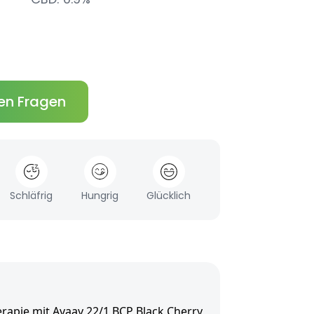
en Fragen
Schläfrig
Hungrig
Glücklich
rapie mit Avaay 22/1 BCP Black Cherry