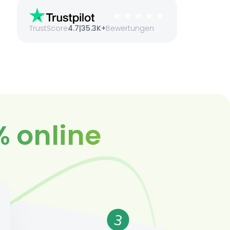
TrustScore
4.7
|
35.3K+
Bewertungen
% online
3