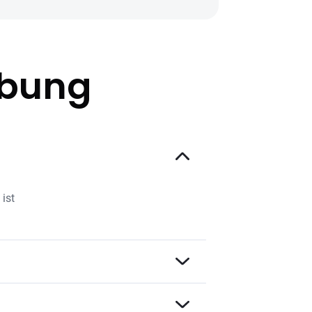
ibung
ist
owie