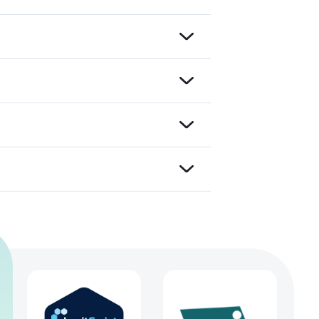
ihre
gend
n