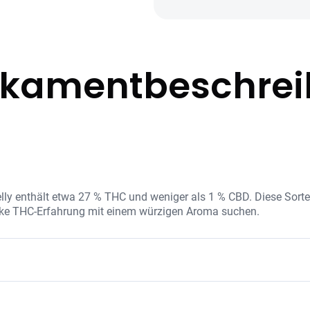
kamentbeschre
ly enthält etwa 27 % THC und weniger als 1 % CBD. Diese Sorte 
starke THC-Erfahrung mit einem würzigen Aroma suchen.
tration und natürliche Terpene, die das erdige, würzige Aroma s
 Jelly wird ohne Zusatzstoffe verarbeitet.