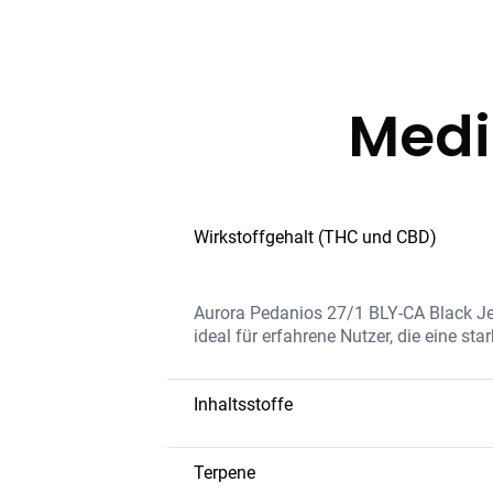
Medi
Wirkstoffgehalt (THC und CBD)
Aurora Pedanios 27/1 BLY-CA Black Jel
ideal für erfahrene Nutzer, die eine 
Inhaltsstoffe
Die Sorte bietet eine hohe THC-Konzen
die beruhigende Wirkung fördern. Black
Terpene