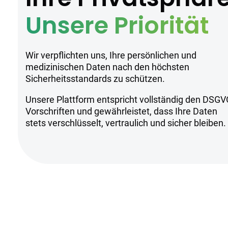
Anwendung zu gewährleisten.
Unsere Priorität
Sicherheitsh
Wir verpflichten uns, Ihre persönlichen und
medizinischen Daten nach den höchsten
Sicherheitsstandards zu schützen.
Kühl und trocken lagern
Unsere Plattform entspricht vollständig den DSGV
Nur für erfahrene Nutzer geeignet
Vorschriften und gewährleistet, dass Ihre Daten
Anwendung unter ärztlicher Aufsic
stets verschlüsselt, vertraulich und sicher bleiben.