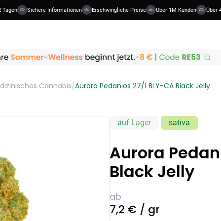
 Tagen
Sichere Informationen
Erschwingliche Preise
Über 1M Kunden
Über 4
dizinisches Cannabis
/
Aurora Pedanios 27/1 BLY-CA Black Jelly
auf Lager
sativa
Aurora Pedan
Black Jelly
ab
7,2 € / gr