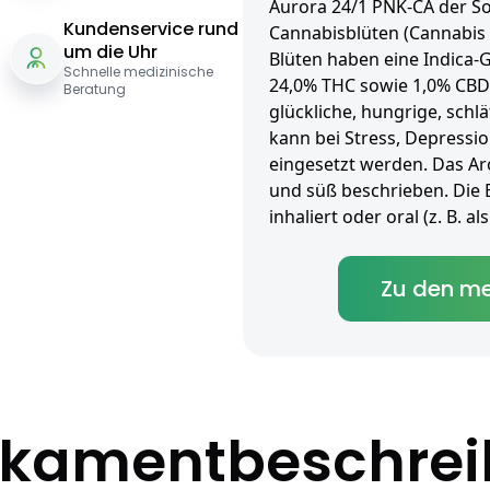
Aurora 24/1 PNK-CA der So
Kundenservice rund
Cannabisblüten (Cannabis f
um die Uhr
Blüten haben eine Indica-
Schnelle medizinische
24,0% THC sowie 1,0% CBD.
Beratung
glückliche, hungrige, sch
kann bei Stress, Depress
eingesetzt werden. Das Aro
und süß beschrieben. Die 
inhaliert oder oral (z. B. 
Zu den me
kamentbeschre