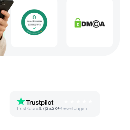
TrustScore
4.7
|
35.3K+
Bewertungen