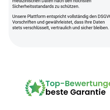
Sicherheitsh
medizinischen Daten nach den höchsten
Sicherheitsstandards zu schützen.
Unsere Plattform entspricht vollständig den DSGV
Kühl und trocken lagern
Vorschriften und gewährleistet, dass Ihre Daten
Nur für erfahrene Anwender geeigne
stets verschlüsselt, vertraulich und sicher bleiben.
Anwendung unter ärztlicher Aufsich
Top-Bewertung
beste Garantie