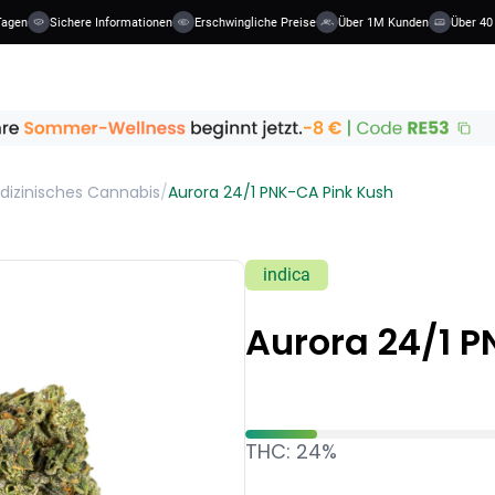
agen
Sichere Informationen
Erschwingliche Preise
Über 1M Kunden
Über 40 
dizinisches Cannabis
/
Aurora 24/1 PNK-CA Pink Kush
indica
Aurora 24/1 
THC: 24%