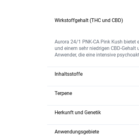
Wirkstoffgehalt (THC und CBD)
Aurora 24/1 PNK-CA Pink Kush bietet e
und einem sehr niedrigen CBD-Gehalt u
Anwender, die eine intensive psychoak
Inhaltsstoffe
Die Sorte enthält eine hohe THC-Konze
und Flavonoiden, die das Aroma und di
Terpene
Zusatzstoffe verarbeitet und garantie
Myrcen – beruhigend, kann schmerz
Caryophyllen – würzig und erdig, 
Herkunft und Genetik
Limonen – fruchtige Zitrusnoten, d
Pink Kush ist eine Indica-dominante Hy
Linalool – floral, hat beruhigende E
blumiges Aroma bekannt ist. Diese Gene
Anwendungsgebiete
angenehme Wirkung.