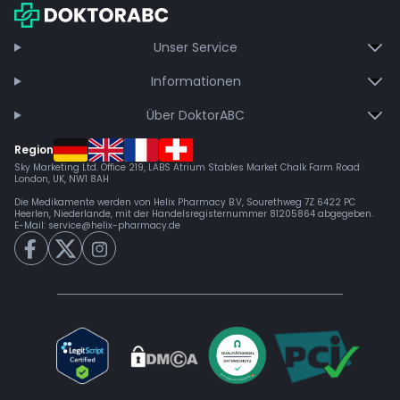
Jetzt beitreten
Unser Service
Informationen
Über DoktorABC
Region
Sky Marketing Ltd. Office 219, LABS Atrium Stables Market Chalk Farm Road
London, UK, NW1 8AH
Die Medikamente werden von Helix Pharmacy B.V, Sourethweg 7Z 6422 PC
Heerlen, Niederlande, mit der Handelsregisternummer 81205864 abgegeben.
E-Mail:
service@helix-pharmacy.de