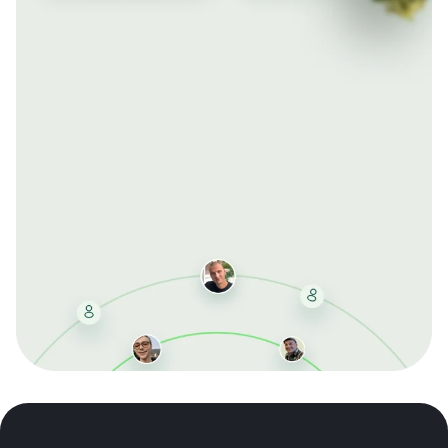
Mit der kostenlosen DMCC-Mitgliedschaft sparen Sie
bei jeder Bestellung, erhalten schnelle Lieferung und
exklusive Updates – dauerhaft ohne Gebühren.