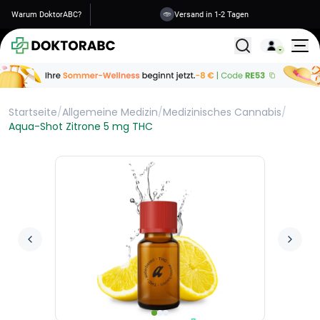
Warum DoktorABC?
Versand in 1-2 Tagen
Alle Behandlunge
Startseite
/
Allgemeine Medizin
/
Medizinisches Cannabis
/
Aqua-Shot Zitrone 5 mg THC