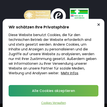
Wir schätzen Ihre Privatsphäre
Diese Website benutzt Cookies, die für den
Doktorabc.com ist eine Vermittlungsplattform. Doktorabc ist ausdrücklich
technischen Betrieb der Website erforderlich sind
keine Internetapotheke. Doktorabc bietet keine Medikamente oder
sonstige Produkte an oder liefert diese. Jegliche Informationen zu
und stets gesetzt werden. Andere Cookies, um
Produkten, Medikamenten und Preisen auf der Internetseite beinhalten
Inhalte und Anzeigen zu personalisieren und die
kein Angebot von Doktorabc an Sie. Für die Einhaltung der in Ihrem Land
geltenden Gesetze und sonstigen Rechtsvorschriften sind Sie als Nutzer
Zugriffe auf unsere Website zu analysieren, werden
selbst verantwortlich. Die Nutzung unseres Services auf Doktorabc durch
nur mit Ihrer Zustimmung gesetzt. Außerdem geben
Sie erfolgt auf eigenes Risiko und in eigener Verantwortung. Sie erklären,
diese Internetseite aus eigener Initiative zu besuchen und zu nutzen.
wir Informationen zu Ihrer Verwendung unserer
Website an unsere Partner für soziale Medien,
Werbung und Analysen weiter.
Mehr Infos
© 2026 DoktorABC.com
Alle Cookies akzeptieren
Cookies Verwalten