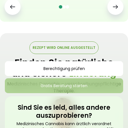
REZEPT WIRD ONLINE AUSGESTELLT
Finden Sie natürliche
Berechtigung prüfen
und sichere
Linderung
Medizinisches Cannabis – verschreibungspflichtige
Gratis Beratung starten
Therapie.
Sind Sie es leid, alles andere
auszuprobieren?
Medizinisches Cannabis kann ärztlich verordnet