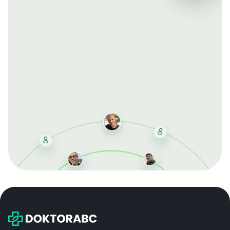
Mit der kostenlosen DMCC-Mitgliedschaft sparen Sie
bei jeder Bestellung, erhalten schnelle Lieferung und
exklusive Updates – dauerhaft ohne Gebühren.
Jetzt beitreten