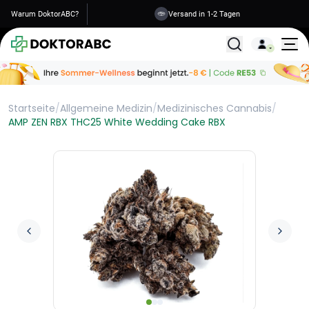
Warum DoktorABC?
Versand in 1-2 Tagen
Alle Behandlunge
Startseite
/
Allgemeine Medizin
/
Medizinisches Cannabis
/
AMP ZEN RBX THC25 White Wedding Cake RBX