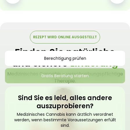
REZEPT WIRD ONLINE AUSGESTELLT
Finden Sie natürliche
Berechtigung prüfen
und sichere
Linderung
Medizinisches Cannabis – verschreibungspflichtige
Gratis Beratung starten
Therapie.
Sind Sie es leid, alles andere
auszuprobieren?
Medizinisches Cannabis kann ärztlich verordnet
werden, wenn bestimmte Voraussetzungen erfüllt
sind.