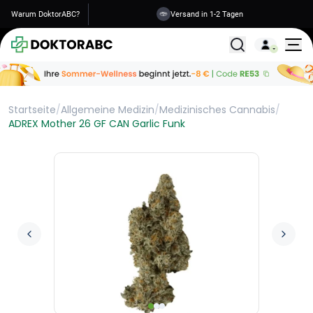
Warum DoktorABC?
Versand in 1-2 Tagen
Alle Behandlunge
Startseite
/
Allgemeine Medizin
/
Medizinisches Cannabis
/
ADREX Mother 26 GF CAN Garlic Funk