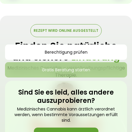
REZEPT WIRD ONLINE AUSGESTELLT
Finden Sie natürliche
Berechtigung prüfen
und sichere
Linderung
Medizinisches Cannabis – verschreibungspflichtige
Gratis Beratung starten
Therapie.
Sind Sie es leid, alles andere
auszuprobieren?
Medizinisches Cannabis kann ärztlich verordnet
werden, wenn bestimmte Voraussetzungen erfüllt
sind.