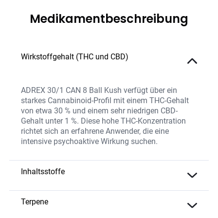
Medikamentbeschreibung
Wirkstoffgehalt (THC und CBD)
ADREX 30/1 CAN 8 Ball Kush verfügt über ein
starkes Cannabinoid-Profil mit einem THC-Gehalt
von etwa 30 % und einem sehr niedrigen CBD-
Gehalt unter 1 %. Diese hohe THC-Konzentration
richtet sich an erfahrene Anwender, die eine
intensive psychoaktive Wirkung suchen.
Inhaltsstoffe
Die Sorte bietet eine extrem hohe THC-
Konzentration und enthält eine ausgewählte
Terpene
Mischung natürlicher Terpene und Flavonoide, die