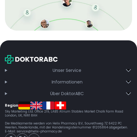
Mit der kostenlosen DMCC-Mitgliedschaft sparen Sie
bei jeder Bestellung, erhalten schnelle Lieferung und
exklusive Updates – dauerhaft ohne Gebühren.
Jetzt beitreten
Unser Service
Informationen
Über DoktorABC
Region
Sky Marketing Ltd. Office 219, LABS Atrium Stables Market Chalk Farm Road
London, UK, NW1 8AH
Die Medikamente werden von Helix Pharmacy B.V, Sourethweg 7Z 6422 PC
Heerlen, Niederlande, mit der Handelsregisternummer 81205864 abgegeben.
E-Mail:
service@helix-pharmacy.de