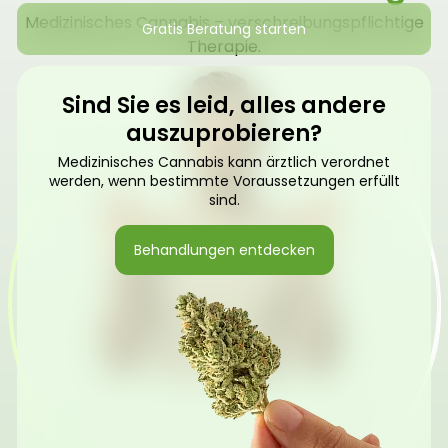
Medizinisches Cannabis – verschreibungspflichtige
Gratis Beratung starten
Therapie.
Sind Sie es leid, alles andere
auszuprobieren?
Medizinisches Cannabis kann ärztlich verordnet
werden, wenn bestimmte Voraussetzungen erfüllt
sind.
Behandlungen entdecken