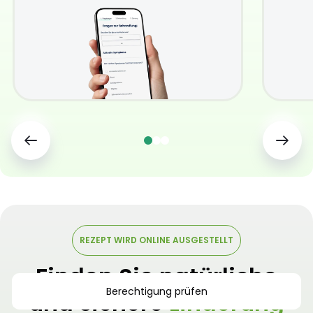
REZEPT WIRD ONLINE AUSGESTELLT
Finden Sie natürliche
Berechtigung prüfen
und sichere
Linderung