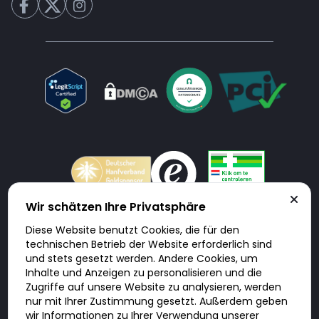
Wir schätzen Ihre Privatsphäre
Diese Website benutzt Cookies, die für den
Doktorabc.com ist eine Vermittlungsplattform. Doktorabc ist ausdrücklich
technischen Betrieb der Website erforderlich sind
keine Internetapotheke. Doktorabc bietet keine Medikamente oder
sonstige Produkte an oder liefert diese. Jegliche Informationen zu
und stets gesetzt werden. Andere Cookies, um
Produkten, Medikamenten und Preisen auf der Internetseite beinhalten
Inhalte und Anzeigen zu personalisieren und die
kein Angebot von Doktorabc an Sie. Für die Einhaltung der in Ihrem Land
geltenden Gesetze und sonstigen Rechtsvorschriften sind Sie als Nutzer
Zugriffe auf unsere Website zu analysieren, werden
selbst verantwortlich. Die Nutzung unseres Services auf Doktorabc durch
nur mit Ihrer Zustimmung gesetzt. Außerdem geben
Sie erfolgt auf eigenes Risiko und in eigener Verantwortung. Sie erklären,
diese Internetseite aus eigener Initiative zu besuchen und zu nutzen.
wir Informationen zu Ihrer Verwendung unserer