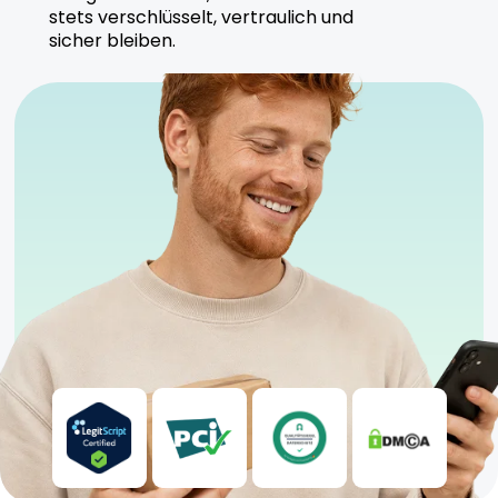
Qualitätsstandards, um eine gleichbleibende
stets verschlüsselt, vertraulich und
Qualität und Sicherheit zu gewährleisten.
sicher bleiben.
Nachhaltige Anbaumethoden sind Teil des
Produktionsprozesses.
Sicherheitshinweise
Kühl und trocken lagern
Nur für erfahrene Anwender geeignet
Anwendung unter ärztlicher Aufsicht empfohlen