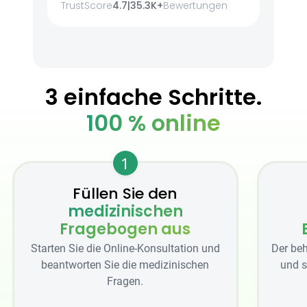
TrustScore
4.7
|
35.3K+
Bewertungen
3 einfache Schritte.
100 % online
1
Füllen Sie den
medizinischen
Fragebogen aus
Starten Sie die Online-Konsultation und
Der beh
beantworten Sie die medizinischen
und s
Fragen.