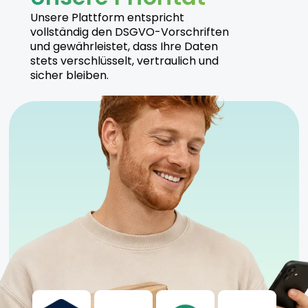
Hersteller
Unsere Plattform entspricht
vollständig den DSGVO-Vorschriften
ADREX produziert Arequipe Kush unter hohen
und gewährleistet, dass Ihre Daten
Qualitätsstandards und sichert durch nachhaltige
stets verschlüsselt, vertraulich und
Anbaumethoden eine konstante Produktqualität.
sicher bleiben.
Sicherheitshinweise
Kühl und trocken lagern
Nur für erfahrene Anwender geeignet
Anwendung unter ärztlicher Aufsicht empfohlen