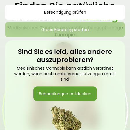
Finden Sie natürliche
Berechtigung prüfen
und sichere
Linderung
Medizinisches Cannabis – verschreibungspflichtige
Gratis Beratung starten
Therapie.
Sind Sie es leid, alles andere
auszuprobieren?
Medizinisches Cannabis kann ärztlich verordnet
werden, wenn bestimmte Voraussetzungen erfüllt
sind.
Behandlungen entdecken