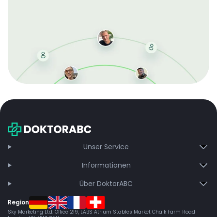
Mit der kostenlosen DMCC-Mitgliedschaft sparen Sie
bei jeder Bestellung, erhalten schnelle Lieferung und
exklusive Updates – dauerhaft ohne Gebühren.
Jetzt beitreten
Unser Service
Informationen
Über DoktorABC
Region
Sky Marketing Ltd. Office 219, LABS Atrium Stables Market Chalk Farm Road