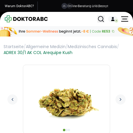
Warum DoktorABC?
Versand in 1-2 Tagen
Alle Behandlunge
Startseite
/
Allgemeine Medizin
/
Medizinisches Cannabis
/
ADREX 30/1 AK COL Arequipe Kush