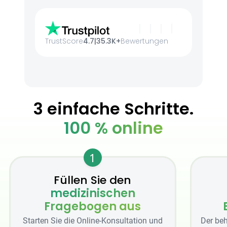
TrustScore
4.7
|
35.3K+
Bewertungen
3 einfache Schritte.
100 % online
1
Füllen Sie den
medizinischen
Fragebogen aus
Starten Sie die Online-Konsultation und
Der beh