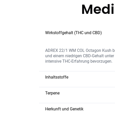
Medi
Wirkstoffgehalt (THC und CBD)
ADREX 22/1 WM COL Octagon Kush besi
und einem niedrigen CBD-Gehalt unter
intensive THC-Erfahrung bevorzugen.
Inhaltsstoffe
Octagon Kush kombiniert eine hohe TH
Aroma und therapeutische Wirkung verst
Terpene
reine Anwendungserfahrung.
Caryophyllen
– würzig und erdig,
Limonen
– zitrusartig, hebt die S
Herkunft und Genetik
Myrcen
– beruhigend, wirkt schmer