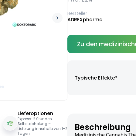
Hersteller
ADREXpharma
Zu den medizinisch
Typische Effekte*
Lieferoptionen
Express: 2 Stunden –
Selbstabholung –
Beschreibung
Lieferung innerhalb von 1–2
Tagen
Medizinische Cannabis Th