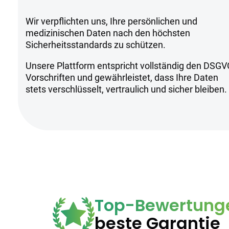
Wir verpflichten uns, Ihre persönlichen und
Sicherheitsh
medizinischen Daten nach den höchsten
Sicherheitsstandards zu schützen.
Unsere Plattform entspricht vollständig den DSGV
Kühl und trocken lagern
Vorschriften und gewährleistet, dass Ihre Daten
Für erfahrene Nutzer empfohlen
stets verschlüsselt, vertraulich und sicher bleiben.
Anwendung unter ärztlicher Aufsic
Top-Bewertung
beste Garantie