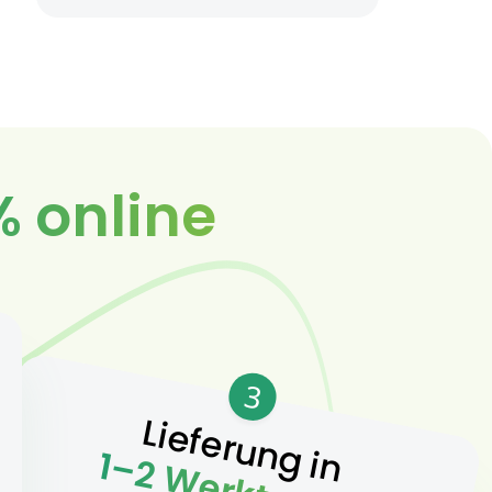
% online
3
Lieferung in
1–2 Werktagen.