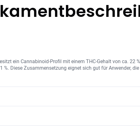
kamentbeschre
tzt ein Cannabinoid-Profil mit einem THC-Gehalt von ca. 22 
 1 %. Diese Zusammensetzung eignet sich gut für Anwender, die
C-Konzentration mit natürlichen Terpenen und Flavonoiden, die
ärken. Die Sorte wird ohne Zusatzstoffe verarbeitet und bietet
 kann entzündungshemmend wirken
timmung
zlindernd