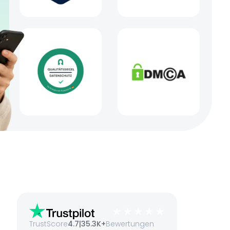
TrustScore
4.7
|
35.3K+
Bewertungen