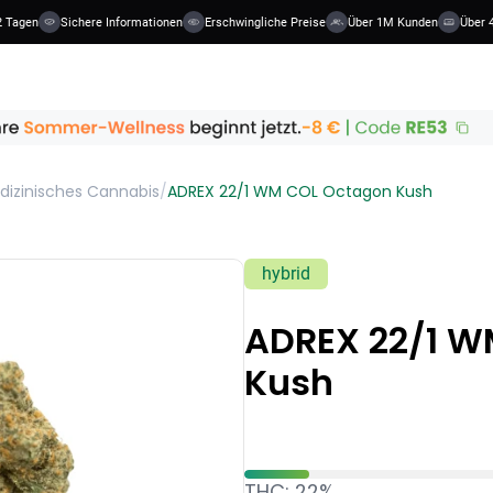
 Tagen
Sichere Informationen
Erschwingliche Preise
Über 1M Kunden
Über 4
dizinisches Cannabis
/
ADREX 22/1 WM COL Octagon Kush
hybrid
ADREX 22/1 W
Kush
THC: 22%