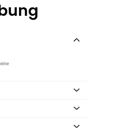
ibung
%
 eine
 eine