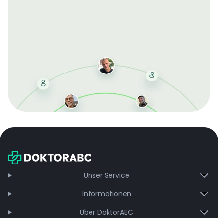
Mit der kostenlosen DMCC-Mitgliedschaft sparen Sie
bei jeder Bestellung, erhalten schnelle Lieferung und
exklusive Updates – dauerhaft ohne Gebühren.
Jetzt beitreten
Unser Service
Informationen
Über DoktorABC