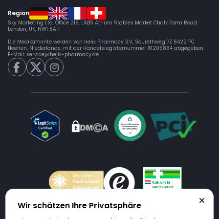
Region
Sky Marketing Ltd. Office 219, LABS Atrium Stables Market Chalk Farm Road
London, UK, NW1 8AH
Die Medikamente werden von Helix Pharmacy B.V, Sourethweg 7Z 6422 PC
Heerlen, Niederlande, mit der Handelsregisternummer 81205864 abgegeben.
E-Mail:
service@helix-pharmacy.de
Wir schätzen Ihre Privatsphäre