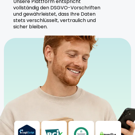
Hersteller
Unsere Plattform entspricht
vollständig den DSGVO-Vorschriften
und gewährleistet, dass Ihre Daten
420 Natural produziert Tropicana Cookies unter
stets verschlüsselt, vertraulich und
höchsten Qualitätsstandards, die eine
sicher bleiben.
gleichbleibende Produktqualität gewährleisten.
Nachhaltige Methoden sorgen für Reinheit und
Sicherheit.
Sicherheitshinweise
Kühl und trocken lagern
Für Nutzer mit moderater THC-Erfahrung
geeignet
Anwendung unter ärztlicher Aufsicht empfohlen