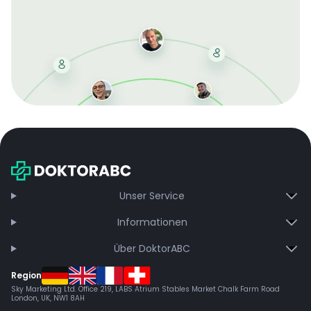
Mit der kostenlosen DMCC-Mitgliedschaft sparen Sie
bei jeder Bestellung, erhalten schnelle Lieferung und
exklusive Updates – dauerhaft ohne Gebühren.
Jetzt beitreten
Unser Service
Informationen
Über DoktorABC
Region
Sky Marketing Ltd. Office 219, LABS Atrium Stables Market Chalk Farm Road
London, UK, NW1 8AH