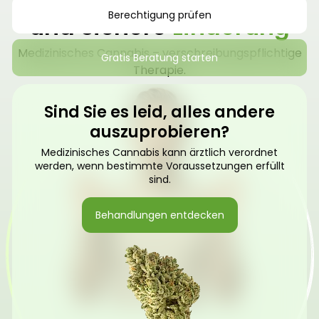
Berechtigung prüfen
und sichere
Linderung
Medizinisches Cannabis – verschreibungspflichtige
Gratis Beratung starten
Therapie.
Sind Sie es leid, alles andere
auszuprobieren?
Medizinisches Cannabis kann ärztlich verordnet
werden, wenn bestimmte Voraussetzungen erfüllt
sind.
Behandlungen entdecken