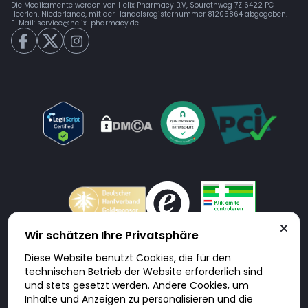
Die Medikamente werden von Helix Pharmacy B.V, Sourethweg 7Z 6422 PC
Heerlen, Niederlande, mit der Handelsregisternummer 81205864 abgegeben.
E-Mail:
service@helix-pharmacy.de
Wir schätzen Ihre Privatsphäre
Diese Website benutzt Cookies, die für den
Doktorabc.com ist eine Vermittlungsplattform. Doktorabc ist ausdrücklich
technischen Betrieb der Website erforderlich sind
keine Internetapotheke. Doktorabc bietet keine Medikamente oder
sonstige Produkte an oder liefert diese. Jegliche Informationen zu
und stets gesetzt werden. Andere Cookies, um
Produkten, Medikamenten und Preisen auf der Internetseite beinhalten
Inhalte und Anzeigen zu personalisieren und die
kein Angebot von Doktorabc an Sie. Für die Einhaltung der in Ihrem Land
geltenden Gesetze und sonstigen Rechtsvorschriften sind Sie als Nutzer