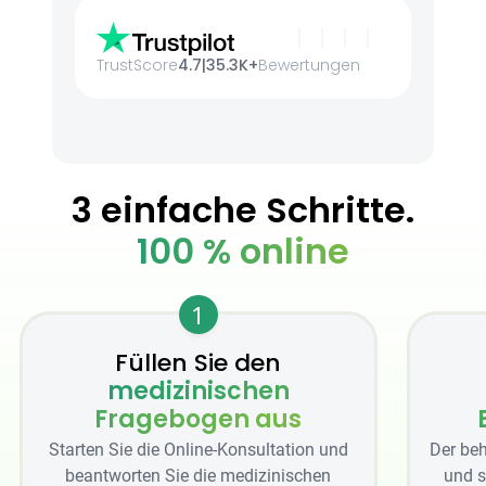
TrustScore
4.7
|
35.3K+
Bewertungen
3 einfache Schritte.
100 % online
1
Füllen Sie den
medizinischen
Fragebogen aus
Starten Sie die Online-Konsultation und
Der beh
beantworten Sie die medizinischen
und s