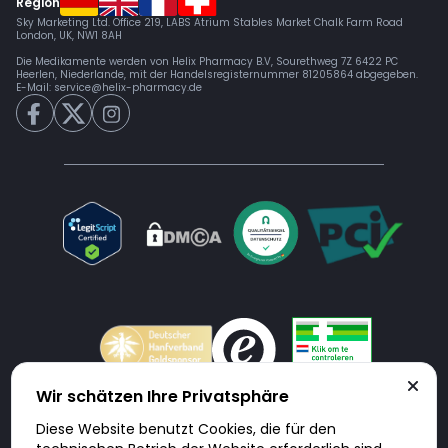
Region
Sky Marketing Ltd. Office 219, LABS Atrium Stables Market Chalk Farm Road
London, UK, NW1 8AH
Die Medikamente werden von Helix Pharmacy B.V, Sourethweg 7Z 6422 PC
Heerlen, Niederlande, mit der Handelsregisternummer 81205864 abgegeben.
E-Mail:
service@helix-pharmacy.de
Wir schätzen Ihre Privatsphäre
Diese Website benutzt Cookies, die für den
Doktorabc.com ist eine Vermittlungsplattform. Doktorabc ist ausdrücklich