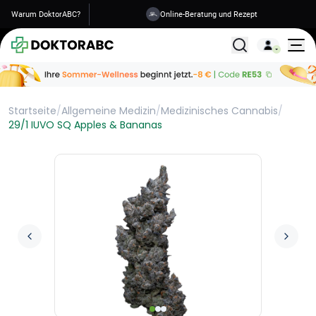
Warum DoktorABC?
Versand in 1-2 Tagen
Alle Behandlunge
Startseite
/
Allgemeine Medizin
/
Medizinisches Cannabis
/
29/1 IUVO SQ Apples & Bananas