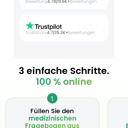
Bewertung
4.78
|
19.6K+
Bewertungen
TrustScore
4.7
|
35.3K+
Bewertungen
3 einfache Schritte.
100 % online
1
Füllen Sie den
medizinischen
Fragebogen aus