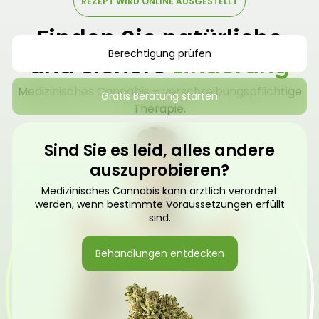
REZEPT WIRD ONLINE AUSGESTELLT
Finden Sie natürliche
Berechtigung prüfen
und sichere
Linderung
Medizinisches Cannabis – verschreibungspflichtige
Gratis Beratung starten
Therapie.
Sind Sie es leid, alles andere
auszuprobieren?
Medizinisches Cannabis kann ärztlich verordnet
werden, wenn bestimmte Voraussetzungen erfüllt
sind.
Behandlungen entdecken