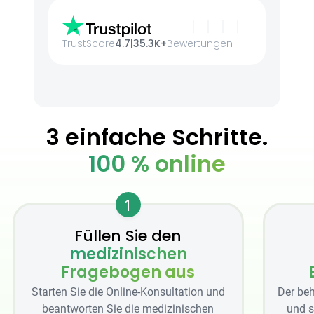
TrustScore
4.7
|
35.3K+
Bewertungen
3 einfache Schritte.
100 % online
1
Füllen Sie den
medizinischen
Fragebogen aus
Starten Sie die Online-Konsultation und
Der beh
beantworten Sie die medizinischen
und s