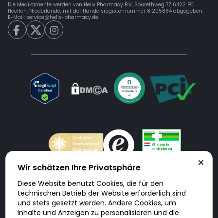
Die Medikamente werden von Helix Pharmacy B.V, Sourethweg 7Z 6422 PC
Heerlen, Niederlande, mit der Handelsregisternummer 81205864 abgegeben.
E-Mail:
service@helix-pharmacy.de
Wir schätzen Ihre Privatsphäre
Diese Website benutzt Cookies, die für den
Doktorabc.com ist eine Vermittlungsplattform. Doktorabc ist ausdrücklich
technischen Betrieb der Website erforderlich sind
keine Internetapotheke. Doktorabc bietet keine Medikamente oder
sonstige Produkte an oder liefert diese. Jegliche Informationen zu
und stets gesetzt werden. Andere Cookies, um
Produkten, Medikamenten und Preisen auf der Internetseite beinhalten
Inhalte und Anzeigen zu personalisieren und die
kein Angebot von Doktorabc an Sie. Für die Einhaltung der in Ihrem Land