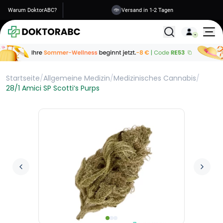
Warum DoktorABC?
Versand in 1-2 Tagen
Alle Behandlunge
Startseite
/
Allgemeine Medizin
/
Medizinisches Cannabis
/
28/1 Amici SP Scotti‘s Purps