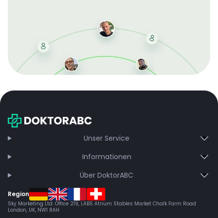
Mit der kostenlosen DMCC-Mitgliedschaft sparen Sie
bei jeder Bestellung, erhalten schnelle Lieferung und
exklusive Updates – dauerhaft ohne Gebühren.
Jetzt beitreten
Unser Service
Informationen
Über DoktorABC
Region
Sky Marketing Ltd. Office 219, LABS Atrium Stables Market Chalk Farm Road
London, UK, NW1 8AH