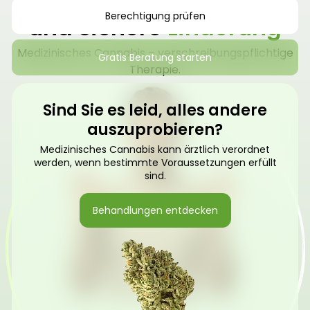
Finden Sie natürliche
Berechtigung prüfen
und sichere
Linderung
Medizinisches Cannabis – verschreibungspflichtige
Gratis Beratung starten
Therapie.
Sind Sie es leid, alles andere
auszuprobieren?
Medizinisches Cannabis kann ärztlich verordnet
werden, wenn bestimmte Voraussetzungen erfüllt
sind.
Behandlungen entdecken