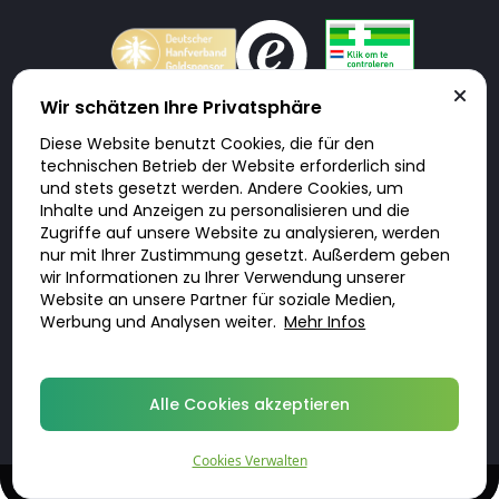
Wir schätzen Ihre Privatsphäre
Diese Website benutzt Cookies, die für den
Doktorabc.com ist eine Vermittlungsplattform. Doktorabc ist ausdrücklich
technischen Betrieb der Website erforderlich sind
keine Internetapotheke. Doktorabc bietet keine Medikamente oder
sonstige Produkte an oder liefert diese. Jegliche Informationen zu
und stets gesetzt werden. Andere Cookies, um
Produkten, Medikamenten und Preisen auf der Internetseite beinhalten
Inhalte und Anzeigen zu personalisieren und die
kein Angebot von Doktorabc an Sie. Für die Einhaltung der in Ihrem Land
geltenden Gesetze und sonstigen Rechtsvorschriften sind Sie als Nutzer
Zugriffe auf unsere Website zu analysieren, werden
selbst verantwortlich. Die Nutzung unseres Services auf Doktorabc durch
nur mit Ihrer Zustimmung gesetzt. Außerdem geben
Sie erfolgt auf eigenes Risiko und in eigener Verantwortung. Sie erklären,
diese Internetseite aus eigener Initiative zu besuchen und zu nutzen.
wir Informationen zu Ihrer Verwendung unserer
Website an unsere Partner für soziale Medien,
Werbung und Analysen weiter.
Mehr Infos
© 2026 DoktorABC.com
Alle Cookies akzeptieren
Cookies Verwalten
Online-Beratung und Rezept