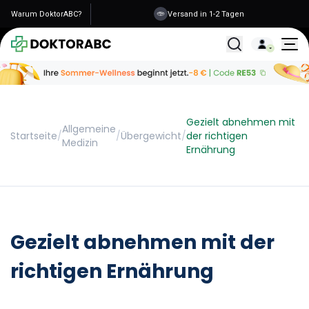
Warum DoktorABC?
Versand in 1-2 Tagen
Alle Behandlunge
Gezielt abnehmen mit
Allgemeine
Startseite
/
/
Übergewicht
/
der richtigen
Medizin
Ernährung
Gezielt abnehmen mit der
richtigen Ernährung