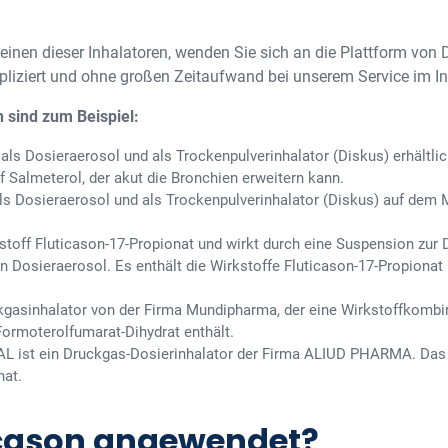
r einen dieser Inhalatoren, wenden Sie sich an die Plattform vo
liziert und ohne großen Zeitaufwand bei unserem Service im In
n sind zum Beispiel:
als Dosieraerosol und als Trockenpulverinhalator (Diskus) erhältli
 Salmeterol, der akut die Bronchien erweitern kann.
ls Dosieraerosol und als Trockenpulverinhalator (Diskus) auf dem M
stoff Fluticason-17-Propionat und wirkt durch eine Suspension zur 
 Dosieraerosol. Es enthält die Wirkstoffe Fluticason-17-Propionat
kgasinhalator von der Firma Mundipharma, der eine Wirkstoffkombi
ormoterolfumarat-Dihydrat enthält.
AL ist ein Druckgas-Dosierinhalator der Firma ALIUD PHARMA. Das P
nat.
icason angewendet?