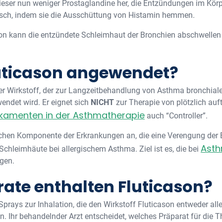
dieser nun weniger Prostaglandine her, die Entzündungen im Körpe
gisch, indem sie die Ausschüttung von Histamin hemmen.
son kann die entzündete Schleimhaut der Bronchien abschwellen
uticason angewendet?
her Wirkstoff, der zur Langzeitbehandlung von Asthma bronchial
ndet wird. Er eignet sich
NICHT
zur Therapie von plötzlich auf
kamenten in der Asthmatherapie
auch “Controller”.
lichen Komponente der Erkrankungen an, die eine Verengung der 
Ast
 Schleimhäute bei allergischem Asthma. Ziel ist es, die bei
gen.
ate enthalten Fluticason?
Sprays zur Inhalation, die den Wirkstoff Fluticason entweder all
n. Ihr behandelnder Arzt entscheidet, welches Präparat für die 