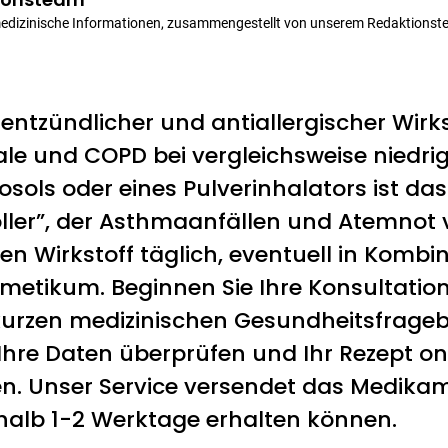
medizinische Informationen, zusammengestellt von unserem Redaktionst
tientzündlicher und antiallergischer Wir
e und COPD bei vergleichsweise niedrig
sols oder eines Pulverinhalators ist das 
ler”, der Asthmaanfällen und Atemnot v
den Wirkstoff täglich, eventuell in Komb
tikum. Beginnen Sie Ihre Konsultatio
 kurzen medizinischen Gesundheitsfrage
 Ihre Daten überprüfen und Ihr Rezept on
en. Unser Service versendet das Medika
rhalb 1-2 Werktage erhalten können.