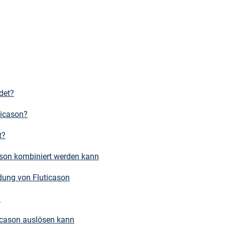
det?
ticason?
t?
ason kombiniert werden kann
ung von Fluticason
n
ticason auslösen kann