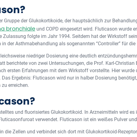
ason?
der Gruppe der Glukokortikoide, der hauptsächlich zur Behandlu
a bronchiale
und COPD eingesetzt wird. Fluticason wurde er
 Zulassung folgte im Jahr 1994. Seitdem hat der Wirkstoff sein
n in der Asthmabehandlung als sogenannten “Controller” für die 
ergleichsweise niedriger Dosierung eine deutlich entzündungsh
tt berichtete von zwei Untersuchungen, die Prof. Karl-Christi
nach ersten Erfahrungen mit dem Wirkstoff vorstellte. Hier wurde
 Das Ergebnis: Fluticason wird nur in halber Dosierung benötigt
 zu erreichen.
icason?
stelltes und fluorisiertes Glukokortikoid. In Arzneimitteln wird e
luticasonfuroat verwendet. Fluticason ist ein weißes Pulver und 
in die Zellen und verbindet sich dort mit Glukokortikoid-Rezept