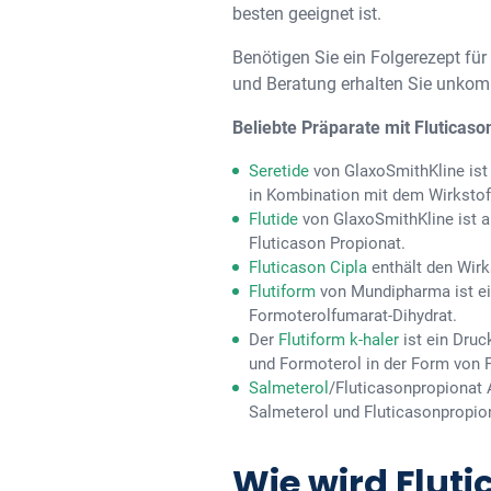
besten geeignet ist.
Benötigen Sie ein Folgerezept fü
und Beratung erhalten Sie unkomp
Beliebte Präparate mit Fluticaso
Seretide
von GlaxoSmithKline ist 
in Kombination mit dem Wirkstoff
Flutide
von GlaxoSmithKline ist a
Fluticason Propionat.
Fluticason Cipla
enthält den Wirk
Flutiform
von Mundipharma ist ein
Formoterolfumarat-Dihydrat.
Der
Flutiform k-haler
ist ein Druc
und Formoterol in der Form von F
Salmeterol
/Fluticasonpropionat 
Salmeterol und Fluticasonpropio
Wie wird Flut