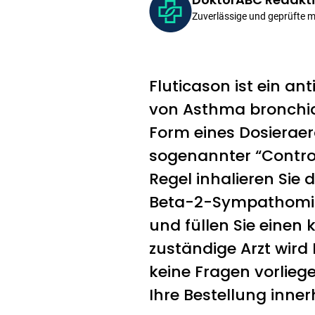
Zuverlässige und geprüfte 
Fluticason ist ein an
von Asthma bronchial
Form eines Dosieraero
sogenannter “Control
Regel inhalieren Sie 
Beta-2-Sympathomime
und füllen Sie einen
zuständige Arzt wird
keine Fragen vorlieg
Ihre Bestellung inne