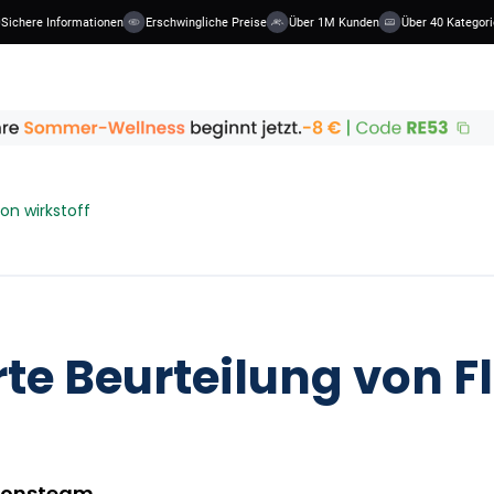
here Informationen
Erschwingliche Preise
Über 1M Kunden
Über 40 Kategorien
son wirkstoff
erte Beurteilung von F
ionsteam