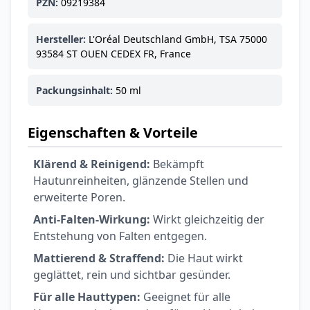
6,74 €
7,49 €
-10%
PZN:
09219384
BEAUTY & PFLEGE
La Roche-Posay
Hersteller:
L'Oréal Deutschland GmbH, TSA 75000
LIPIKAR Baume
93584 ST OUEN CEDEX FR, France
17,31 €
Light AP+M
19,90 €
-13%
BEAUTY & PFLEGE
Packungsinhalt:
50 ml
Dexeryl
Pflegecreme für
5,91 €
Eigenschaften & Vorteile
die ganze Familie
6,35 €
-7%
BEAUTY & PFLEGE
Klärend & Reinigend:
Bekämpft
Linola Forte
Hautunreinheiten, glänzende Stellen und
Shampoo für
12,28 €
erweiterte Poren.
juckende, trockene
16,37 €
-25%
oder zu
ARZNEIMITTEL & GESUNDHEIT
Anti-Falten-Wirkung:
Wirkt gleichzeitig der
Schuppenflechte
Vagisan Milchsäure
Entstehung von Falten entgegen.
neigende Kopfhaut
– Zäpfchen zur
Mattierend & Straffend:
Die Haut wirkt
12,89 €
pH-Wert-
17,47 €
-26%
geglättet, rein und sichtbar gesünder.
Stabilisierung
ARZNEIMITTEL & GESUNDHEIT
Für alle Hauttypen:
Geeignet für alle
OHROPAX® Classic