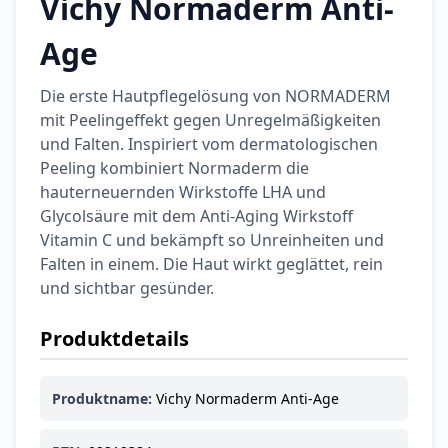
Vichy Normaderm Anti-
Categories
Age
Die erste Hautpflegelösung von NORMADERM
mit Peelingeffekt gegen Unregelmäßigkeiten
und Falten. Inspiriert vom dermatologischen
Testzentrum
Arzneimittel
Hygiene &
Baby &
Sanitätshaus
Peeling kombiniert Normaderm die
&
Haushalt
Familie
hauterneuernden Wirkstoffe LHA und
Gesundheit
Glycolsäure mit dem Anti-Aging Wirkstoff
Vitamin C und bekämpft so Unreinheiten und
Products
Falten in einem. Die Haut wirkt geglättet, rein
ARZNEIMITTEL & GESUNDHEIT
und sichtbar gesünder.
Durex Gefühlsecht
Classic Kondome
Produktdetails
14,92 €
16,40 €
-9%
ARZNEIMITTEL & GESUNDHEIT
Produktname:
Vichy Normaderm Anti-Age
Durex Play Feel
Gleitgel