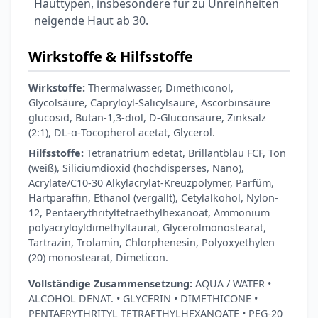
Ohrstöpsel
Hauttypen, insbesondere für zu Unreinheiten
3,79 €
neigende Haut ab 30.
3,95 €
-4%
ARZNEIMITTEL & GESUNDHEIT
Softa Swabs
Wirkstoffe & Hilfsstoffe
Alkoholtupfer,
3,75 €
100 Stück
4,29 €
-13%
Wirkstoffe:
Thermalwasser, Dimethiconol,
Glycolsäure, Capryloyl-Salicylsäure, Ascorbinsäure
ARZNEIMITTEL & GESUNDHEIT
glucosid, Butan-1,3-diol, D-Gluconsäure, Zinksalz
Lefax® extra
(2:1), DL-α-Tocopherol acetat, Glycerol.
Kautabletten
7,69 €
Hilfsstoffe:
Tetranatrium edetat, Brillantblau FCF, Ton
8,09 €
-5%
(weiß), Siliciumdioxid (hochdisperses, Nano),
ARZNEIMITTEL & GESUNDHEIT
Acrylate/C10-30 Alkylacrylat-Kreuzpolymer, Parfüm,
Hametum
Hartparaffin, Ethanol (vergällt), Cetylalkohol, Nylon-
Hämorrhoidensalbe:
12, Pentaerythrityltetraethylhexanoat, Ammonium
12,04 €
Bei Hämorrhoiden
12,95 €
-7%
polyacryloyldimethyltaurat, Glycerolmonostearat,
& Juckreiz
Tartrazin, Trolamin, Chlorphenesin, Polyoxyethylen
(20) monostearat, Dimeticon.
Nach Marke kaufen
Vollständige Zusammensetzung:
AQUA / WATER •
ALCOHOL DENAT. • GLYCERIN • DIMETHICONE •
PENTAERYTHRITYL TETRAETHYLHEXANOATE • PEG-20