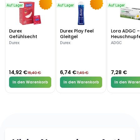
Auf Lager
Auf Lager
Auf Lager
-9%
-10%
Durex
Durex Play Feel
Lora ADGC –
Gefühlsecht
Gleitgel
Heuschnupf
Classic Kondome
Allergien
Durex
Durex
ADGC
14,92 €
6,74 €
7,28 €
16,40 €
7,49 €
In den Warenkorb
In den Warenkorb
In den Ware