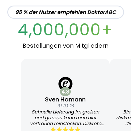
95 % der Nutzer empfehlen DoktorABC
4,000,000+
Bestellungen von Mitgliedern
4.8
Sven Hamann
01.03.26
Schnelle Lieferung
Im großen
Bin
und ganzen kann man hier
diskr
vertrauen reinstecken. Diskrete
di
und schnelle Lieferung
Bearb