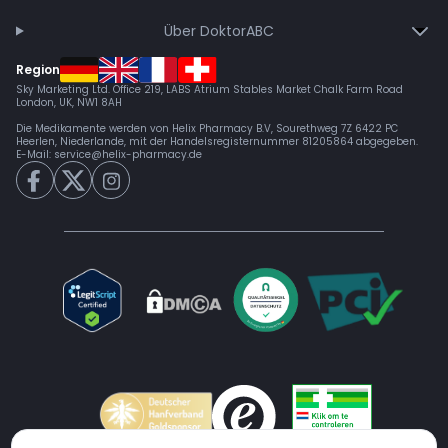
Über DoktorABC
Region
Sky Marketing Ltd. Office 219, LABS Atrium Stables Market Chalk Farm Road
London, UK, NW1 8AH
Die Medikamente werden von Helix Pharmacy B.V, Sourethweg 7Z 6422 PC
Heerlen, Niederlande, mit der Handelsregisternummer 81205864 abgegeben.
E-Mail:
service@helix-pharmacy.de