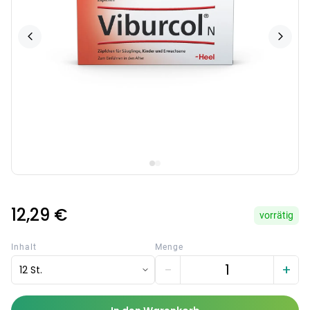
12,29 €
vorrätig
Inhalt
Menge
−
+
12 St.