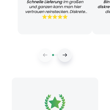
Schnelle Lieferung
Im großen
Bin
und ganzen kann man hier
diskr
vertrauen reinstecken. Diskrete
di
und schnelle Lieferung
Bearb