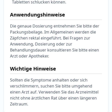
Ohrstöpsel
Tabletten schlucken können.
3,79 €
3,95 €
-4%
ARZNEIMITTEL & GESUNDHEIT
Anwendungshinweise
Softa Swabs
Alkoholtupfer,
Die genaue Dosierung entnehmen Sie bitte der
3,75 €
100 Stück
4,29 €
-13%
Packungsbeilage. Im Allgemeinen werden die
ARZNEIMITTEL & GESUNDHEIT
Zäpfchen rektal eingeführt. Bei Fragen zur
Lefax® extra
Anwendung, Dosierung oder zur
Kautabletten
Behandlungsdauer konsultieren Sie bitte einen
7,69 €
8,09 €
-5%
Arzt oder Apotheker.
ARZNEIMITTEL & GESUNDHEIT
Hametum
Wichtige Hinweise
Hämorrhoidensalbe:
12,04 €
Bei Hämorrhoiden
12,95 €
-7%
Sollten die Symptome anhalten oder sich
& Juckreiz
verschlimmern, suchen Sie bitte umgehend
einen Arzt auf. Verwenden Sie das Arzneimittel
Nach Marke kaufen
nicht ohne ärztlichen Rat über einen längeren
Zeitraum.