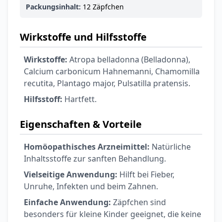
6,74 €
7,49 €
-10%
Packungsinhalt:
12 Zäpfchen
BEAUTY & PFLEGE
La Roche-Posay
Wirkstoffe und Hilfsstoffe
LIPIKAR Baume
17,31 €
Light AP+M
19,90 €
-13%
Wirkstoffe:
Atropa belladonna (Belladonna),
BEAUTY & PFLEGE
Calcium carbonicum Hahnemanni, Chamomilla
Dexeryl
Pflegecreme für
recutita, Plantago major, Pulsatilla pratensis.
5,91 €
die ganze Familie
6,35 €
-7%
Hilfsstoff:
Hartfett.
BEAUTY & PFLEGE
Linola Forte
Eigenschaften & Vorteile
Shampoo für
12,28 €
juckende, trockene
16,37 €
-25%
Homöopathisches Arzneimittel:
Natürliche
oder zu
ARZNEIMITTEL & GESUNDHEIT
Inhaltsstoffe zur sanften Behandlung.
Schuppenflechte
Vagisan Milchsäure
Vielseitige Anwendung:
Hilft bei Fieber,
neigende Kopfhaut
– Zäpfchen zur
Unruhe, Infekten und beim Zahnen.
12,89 €
pH-Wert-
17,47 €
-26%
Stabilisierung
Einfache Anwendung:
Zäpfchen sind
ARZNEIMITTEL & GESUNDHEIT
OHROPAX® Classic
besonders für kleine Kinder geeignet, die keine