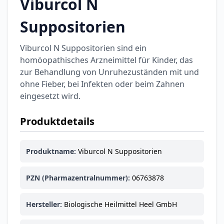
Viburcol N
Categories
Suppositorien
Viburcol N Suppositorien sind ein
homöopathisches Arzneimittel für Kinder, das
zur Behandlung von Unruhezuständen mit und
Testzentrum
Arzneimittel
Hygiene &
Baby &
Sanitätshaus
ohne Fieber, bei Infekten oder beim Zahnen
&
Haushalt
Familie
eingesetzt wird.
Gesundheit
Produktdetails
Products
ARZNEIMITTEL & GESUNDHEIT
Produktname:
Viburcol N Suppositorien
Durex Gefühlsecht
Classic Kondome
14,92 €
16,40 €
-9%
PZN (Pharmazentralnummer):
06763878
ARZNEIMITTEL & GESUNDHEIT
Durex Play Feel
Hersteller:
Biologische Heilmittel Heel GmbH
Gleitgel