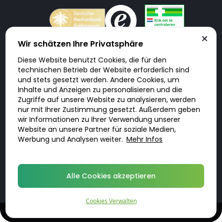
Wir schätzen Ihre Privatsphäre
Diese Website benutzt Cookies, die für den
Doktorabc.com ist eine Vermittlungsplattform. Doktorabc ist ausdrücklich
technischen Betrieb der Website erforderlich sind
keine Internetapotheke. Doktorabc bietet keine Medikamente oder
sonstige Produkte an oder liefert diese. Jegliche Informationen zu
und stets gesetzt werden. Andere Cookies, um
Produkten, Medikamenten und Preisen auf der Internetseite beinhalten
Inhalte und Anzeigen zu personalisieren und die
kein Angebot von Doktorabc an Sie. Für die Einhaltung der in Ihrem Land
geltenden Gesetze und sonstigen Rechtsvorschriften sind Sie als Nutzer
Zugriffe auf unsere Website zu analysieren, werden
selbst verantwortlich. Die Nutzung unseres Services auf Doktorabc durch
nur mit Ihrer Zustimmung gesetzt. Außerdem geben
Sie erfolgt auf eigenes Risiko und in eigener Verantwortung. Sie erklären,
diese Internetseite aus eigener Initiative zu besuchen und zu nutzen.
wir Informationen zu Ihrer Verwendung unserer
Website an unsere Partner für soziale Medien,
Werbung und Analysen weiter.
Mehr Infos
© 2026 DoktorABC.com
Alle Cookies akzeptieren
Cookies Verwalten
Diskrete, qualifizierte Behandlungen