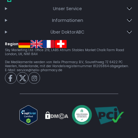
Unser Service
Informationen
Über DoktorABC
Region
Sky Marketing Ltd. Office 219, LABS Atrium Stables Market Chalk Farm Road
London, UK, NW1 8AH
Die Medikamente werden von Helix Pharmacy B.V, Sourethweg 7Z 6422 PC
Heerlen, Niederlande, mit der Handelsregisternummer 81205864 abgegeben.
E-Mail:
service@helix-pharmacy.de