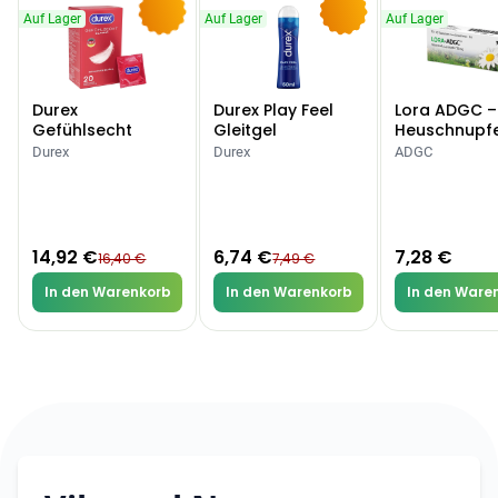
Auf Lager
Auf Lager
Auf Lager
-9%
-10%
Durex
Durex Play Feel
Lora ADGC –
Gefühlsecht
Gleitgel
Heuschnupf
Classic Kondome
Allergien
Durex
Durex
ADGC
14,92 €
6,74 €
7,28 €
16,40 €
7,49 €
In den Warenkorb
In den Warenkorb
In den Ware