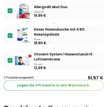
Allergodil akut Duo
Products
Allergodil
19,99 €
BEAUTY & PFLEGE
Linola Forte
+
Shampoo für
Emser Nasendusche mit 4 Btl.
12,28 €
juckende, trockene
16,37 €
-25%
Nasenspülsalz
oder zu
ARZNEIMITTEL & GESUNDHEIT
Emser
18,90 €
Schuppenflechte
Vagisan Milchsäure
+
neigende Kopfhaut
– Zäpfchen zur
Otovent System 1 Nasenstueck+5
12,89 €
pH-Wert-
17,47 €
-26%
Luftmembrane
Stabilisierung
ARZNEIMITTEL & GESUNDHEIT
Otovent
Hametum
12,68 €
Hämorrhoidensalbe:
51,57 €
12,04 €
Bei Hämorrhoiden
12,95 €
-7%
3 Produkte ausgewählt
& Juckreiz
Legen Sie
3
Produkte in den Warenkorb.
Nach Marke kaufen