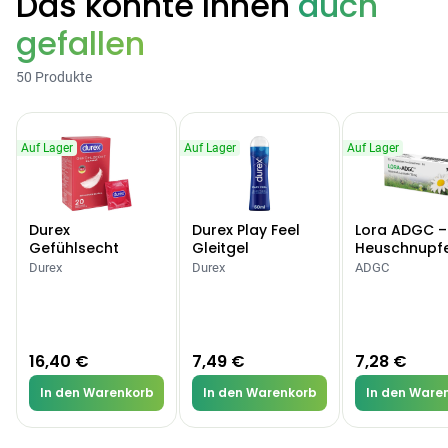
Das könnte Ihnen
auch
gefallen
50 Produkte
Auf Lager
Auf Lager
Auf Lager
Durex
Durex Play Feel
Lora ADGC –
Gefühlsecht
Gleitgel
Heuschnupf
Classic Kondome
Allergien
Durex
Durex
ADGC
16,40 €
7,49 €
7,28 €
In den Warenkorb
In den Warenkorb
In den Ware