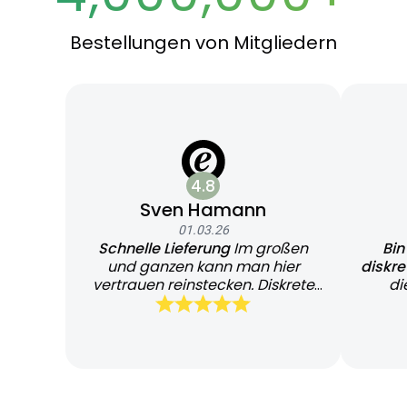
Bestellungen von Mitgliedern
4.8
Sven Hamann
01.03.26
Schnelle Lieferung
Im großen
Bin
und ganzen kann man hier
diskr
vertrauen reinstecken. Diskrete
di
und schnelle Lieferung
Bearb