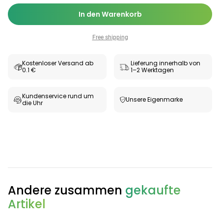
In den Warenkorb
Free shipping
Kostenloser Versand ab
Lieferung innerhalb von
0.1 €
1–2 Werktagen
Kundenservice rund um
Unsere Eigenmarke
die Uhr
Categories
Andere zusammen
gekaufte
Testzentrum
Arzneimittel
Hygiene &
Baby &
Sanitätshaus
&
Haushalt
Familie
Artikel
Gesundheit