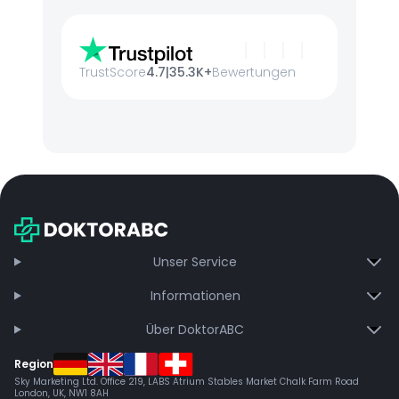
TrustScore
4.7
|
35.3K+
Bewertungen
Unser Service
Informationen
Über DoktorABC
Region
Sky Marketing Ltd. Office 219, LABS Atrium Stables Market Chalk Farm Road
London, UK, NW1 8AH