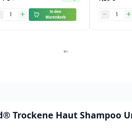
-
+
-
+
In den
1
1
Warenkorb
® Trockene Haut Shampoo U