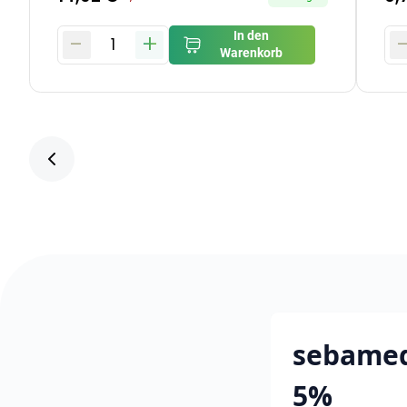
-
+
In den
1
Warenkorb
sebamed
5%