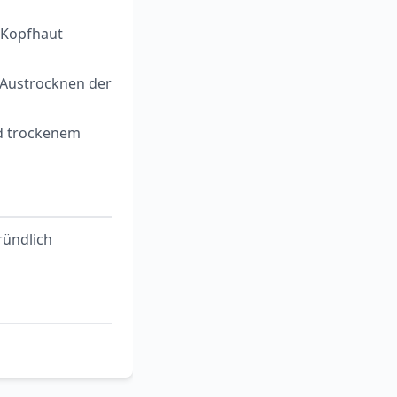
r Kopfhaut
 Austrocknen der
d trockenem
ründlich