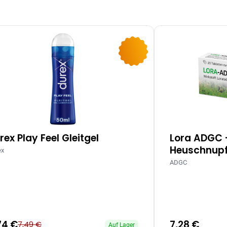
-10%
rex Play Feel Gleitgel
Lora ADGC 
Heuschnupf
ex
ADGC
74 €
7,28 €
7,49 €
Auf Lager