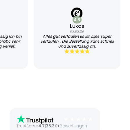
4.8
Lukas
03.03.26
ässig
Ich bin
Alles gut verlaufen
Es ist alles super
orabc sehr
verlaufen . Die Bestellung kam schnell
 verlief
und zuverlässig an.
chtlich.
die schnelle
ansparente
il. Der
kret und
. Auch die
 und gut
seriöse und
ch würde den
 nutzen und
hlen.
TrustScore
4.7
|
35.3K+
Bewertungen