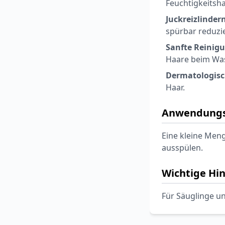
Feuchtigkeitsh
Juckreizlinder
spürbar reduzie
Sanfte Reinig
Haare beim Wa
Dermatologisch
Haar.
Anwendungs
Eine kleine Men
ausspülen.
Wichtige Hi
Für Säuglinge u