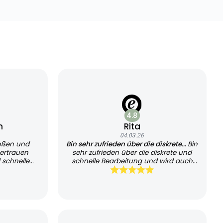
4.8
n
Rita
04.03.26
oßen und
Bin sehr zufrieden über die diskrete…
Bin
ertrauen
sehr zufrieden über die diskrete und
 schnelle
schnelle Bearbeitung und wird auch
sehr schnell geliefert, kann es jedem
empfehlen und werde es auch
weiterhin nutzen