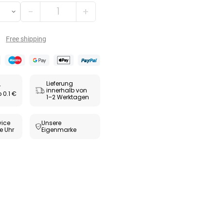
Zäpfchen zur
−
+
,89 €
-Wert-
17,47 €
-26%
bilisierung
ESUNDHEIT
Free shipping
ax® extra
utabletten
69 €
8,09 €
-5%
Lieferung
r
innerhalb von
 0.1 €
1–2 Werktagen
ice
Unsere
e Uhr
Eigenmarke