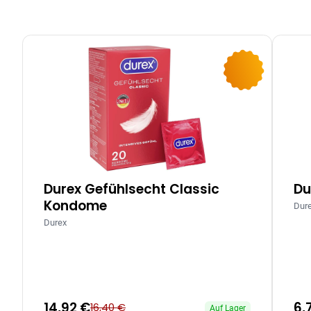
-9%
Durex Gefühlsecht Classic
Du
Kondome
Dur
Durex
14,92 €
6,
16,40 €
Auf Lager