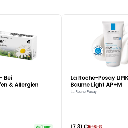
– Bei
La Roche-Posay LIPI
en & Allergien
Baume Light AP+M
La Roche Posay
17,31 €
19,90 €
Auf Lager