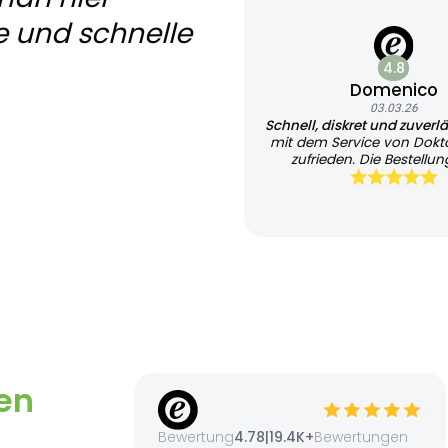
e und schnelle
4.8
Domenico
03.03.26
Schnell, diskret und zuverl
mit dem Service von Dokt
zufrieden. Die Bestellung
unkompliziert und übersi
Besonders positiv fand ich 
Bearbeitung sowie die tr
Kommunikation per E-Ma
gesamte Ablauf war dis
professionell organisiert
Lieferung erfolgte zügig
verpackt. Insgesamt eine 
zuverlässige Abwicklung. I
Service bei Bedarf wieder
kann ihn weiterempfe
en
Bewertung
4.78
|
19.4K+
Bewertungen