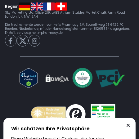
Region
Sky Marketing Ltd. Office 219, LABS Atrium Stables Market Chalk Farm Road
London, UK, NW1 8AH
Die Medikamente werden von Helix Pharmacy B.V, Sourethweg 7Z 6422 PC
Heerlen, Niederlande, mit der Handelsregisternummer 81205864 abgegeben.
E-Mail:
service@helix-pharmacy.de
Wir schätzen Ihre Privatsphäre
Diese Website benutzt Cookies, die für den