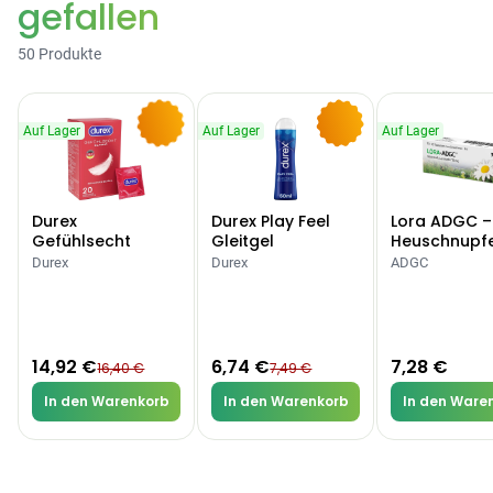
gefallen
Categories
50 Produkte
Auf Lager
Auf Lager
Auf Lager
-9%
-10%
Testzentrum
Arzneimittel
Hygiene &
Baby &
Sanitätshaus
&
Haushalt
Familie
Gesundheit
Durex
Durex Play Feel
Lora ADGC –
Gefühlsecht
Gleitgel
Heuschnupf
Classic Kondome
Allergien
Durex
Durex
ADGC
Products
ARZNEIMITTEL & GESUNDHEIT
Durex Gefühlsecht
Classic Kondome
14,92 €
6,74 €
7,28 €
16,40 €
7,49 €
14,92 €
16,40 €
-9%
In den Warenkorb
In den Warenkorb
In den Ware
ARZNEIMITTEL & GESUNDHEIT
Durex Play Feel
Gleitgel