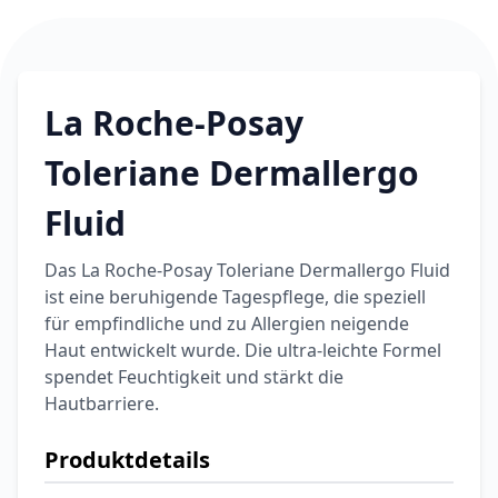
6,74 €
7,49 €
-10%
BEAUTY & PFLEGE
La Roche-Posay
LIPIKAR Baume
17,31 €
Light AP+M
19,90 €
-13%
La Roche-Posay
BEAUTY & PFLEGE
Dexeryl
Toleriane Dermallergo
Pflegecreme für
5,91 €
die ganze Familie
Fluid
6,35 €
-7%
BEAUTY & PFLEGE
Linola Forte
Das La Roche-Posay Toleriane Dermallergo Fluid
Shampoo für
ist eine beruhigende Tagespflege, die speziell
12,28 €
juckende, trockene
16,37 €
-25%
für empfindliche und zu Allergien neigende
oder zu
ARZNEIMITTEL & GESUNDHEIT
Haut entwickelt wurde. Die ultra-leichte Formel
Schuppenflechte
Vagisan Milchsäure
spendet Feuchtigkeit und stärkt die
neigende Kopfhaut
– Zäpfchen zur
Hautbarriere.
12,89 €
pH-Wert-
17,47 €
-26%
Stabilisierung
ARZNEIMITTEL & GESUNDHEIT
Produktdetails
OHROPAX® Classic