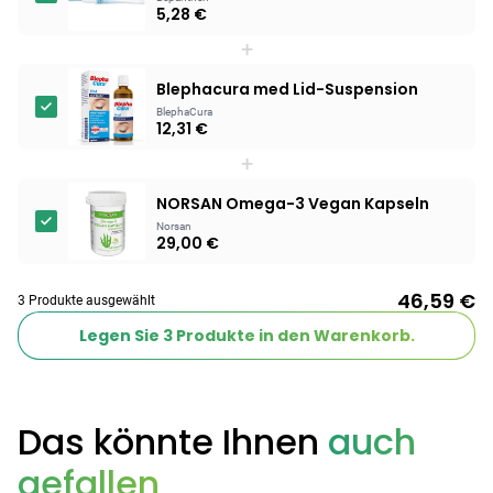
5,28 €
Products
+
BEAUTY & PFLEGE
Blephacura med Lid-Suspension
Linola Forte
BlephaCura
Shampoo für
12,31 €
12,28 €
juckende, trockene
16,37 €
-25%
+
oder zu
ARZNEIMITTEL & GESUNDHEIT
Schuppenflechte
Vagisan Milchsäure
NORSAN Omega-3 Vegan Kapseln
neigende Kopfhaut
– Zäpfchen zur
Norsan
29,00 €
12,89 €
pH-Wert-
17,47 €
-26%
Stabilisierung
ARZNEIMITTEL & GESUNDHEIT
46,59 €
3 Produkte ausgewählt
Hametum
Hämorrhoidensalbe:
Legen Sie
3
Produkte in den Warenkorb.
12,04 €
Bei Hämorrhoiden
12,95 €
-7%
& Juckreiz
Das könnte Ihnen
auch
Nach Marke kaufen
gefallen