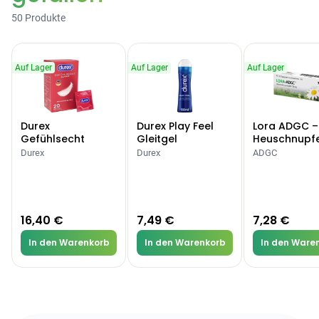
50 Produkte
Auf Lager
Auf Lager
Auf Lager
Durex
Durex Play Feel
Lora ADGC –
Gefühlsecht
Gleitgel
Heuschnupf
Classic Kondome
Allergien
Durex
Durex
ADGC
16,40 €
7,49 €
7,28 €
In den Warenkorb
In den Warenkorb
In den Ware