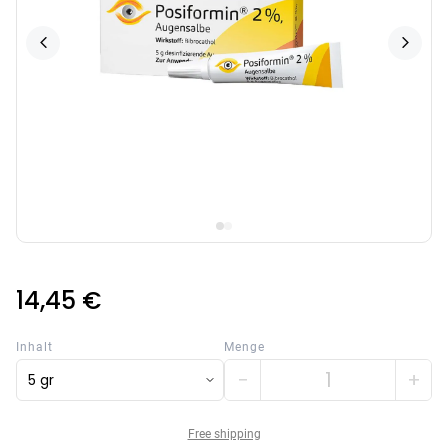
14,45 €
Inhalt
Menge
−
+
5 gr
Free shipping