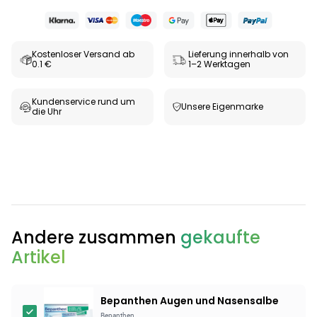
Kostenloser Versand ab
Lieferung innerhalb von
0.1 €
1–2 Werktagen
Kundenservice rund um
Unsere Eigenmarke
die Uhr
Categories
Andere zusammen
gekaufte
Artikel
Testzentrum
Arzneimittel
Hygiene &
Baby &
Sanitätshaus
&
Haushalt
Familie
Bepanthen Augen und Nasensalbe
Gesundheit
Bepanthen