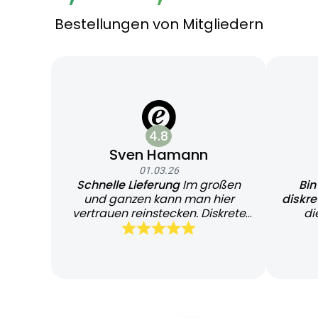
Bestellungen von Mitgliedern
4.8
Sven Hamann
01.03.26
Schnelle Lieferung
Im großen
Bin
und ganzen kann man hier
diskr
vertrauen reinstecken. Diskrete
di
und schnelle Lieferung
Bearb