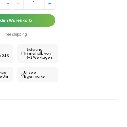
Zäpfchen zur
−
+
,89 €
-Wert-
17,47 €
-26%
bilisierung
ESUNDHEIT
 den Warenkorb
ax® extra
utabletten
Free shipping
69 €
8,09 €
-5%
Lieferung
r
innerhalb von
 0.1 €
1–2 Werktagen
ice
Unsere
e Uhr
Eigenmarke