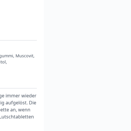
gummi, Muscovit,
tol,
nge immer wieder
ig aufgelöst. Die
lette an, wenn
Lutschtabletten