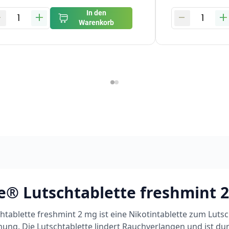
-
+
-
+
In den
1
1
Warenkorb
e® Lutschtablette freshmint 
htablette freshmint 2 mg ist eine Nikotintablette zum Luts
ng. Die Lutschtablette lindert Rauchverlangen und ist dur