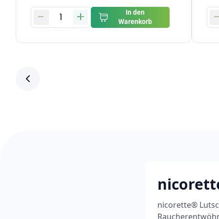
-
+
In den
1
Warenkorb
nicorett
nicorette® Lutsc
Raucherentwöhnu