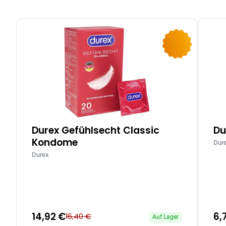
-9%
Durex Gefühlsecht Classic
Du
Kondome
Dur
Durex
14,92 €
6,
16,40 €
Auf Lager