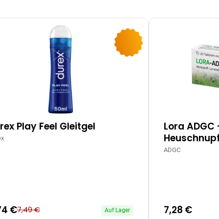
-10%
rex Play Feel Gleitgel
Lora ADGC 
Heuschnupf
ex
ADGC
74 €
7,28 €
7,49 €
Auf Lager