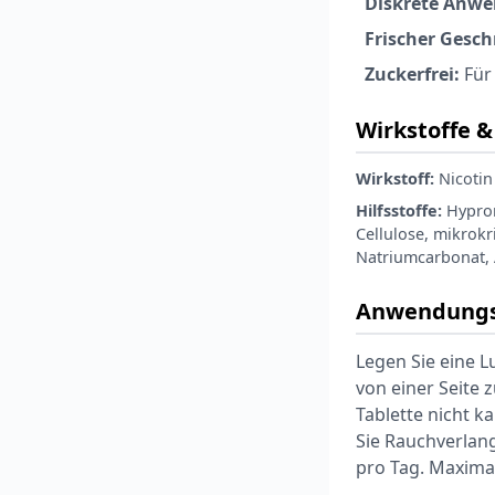
Diskrete Anw
Frischer Gesc
Zuckerfrei:
Für
Wirkstoffe & 
Wirkstoff:
Nicotin 
Hilfsstoffe:
Hyprom
Cellulose, mikrokr
Natriumcarbonat, 
Anwendungs
Legen Sie eine L
von einer Seite 
Tablette nicht 
Sie Rauchverlang
pro Tag. Maxima