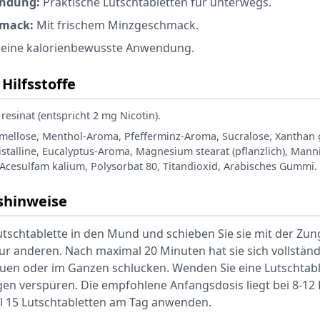
endung:
Praktische Lutschtabletten für unterwegs.
hmack:
Mit frischem Minzgeschmack.
 eine kalorienbewusste Anwendung.
Hilfsstoffe
resinat (entspricht 2 mg Nicotin).
ellose, Menthol-Aroma, Pfefferminz-Aroma, Sucralose, Xanthan 
istalline, Eucalyptus-Aroma, Magnesium stearat (pflanzlich), Manni
Acesulfam kalium, Polysorbat 80, Titandioxid, Arabisches Gummi.
hinweise
utschtablette in den Mund und schieben Sie sie mit der Zu
zur anderen. Nach maximal 20 Minuten hat sie sich vollständ
kauen oder im Ganzen schlucken. Wenden Sie eine Lutschtab
en verspüren. Die empfohlene Anfangsdosis liegt bei 8-12 
l 15 Lutschtabletten am Tag anwenden.