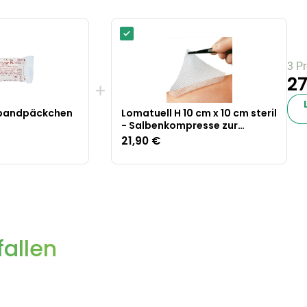
3 P
27
+
rbandpäckchen
Lomatuell H 10 cm x 10 cm steril
- Salbenkompresse zur
Wundversorgung
21,90 €
allen