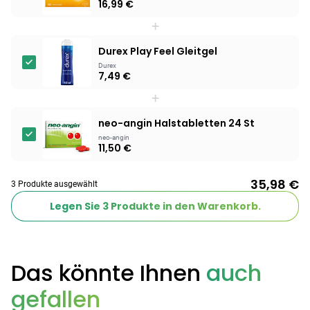
16,99 €
+
Products
BEAUTY & PFLEGE
Durex Play Feel Gleitgel
Linola Forte
Durex
7,49 €
Shampoo für
12,28 €
juckende, trockene
16,37 €
-25%
+
oder zu
ARZNEIMITTEL & GESUNDHEIT
neo-angin Halstabletten 24 St
Schuppenflechte
Vagisan Milchsäure
neo-angin
neigende Kopfhaut
– Zäpfchen zur
11,50 €
12,89 €
pH-Wert-
17,47 €
-26%
Stabilisierung
ARZNEIMITTEL & GESUNDHEIT
35,98 €
3 Produkte ausgewählt
Hametum
Legen Sie
3
Produkte in den Warenkorb.
Hämorrhoidensalbe:
12,04 €
Bei Hämorrhoiden
12,95 €
-7%
& Juckreiz
Das könnte Ihnen
auch
Nach Marke kaufen
gefallen