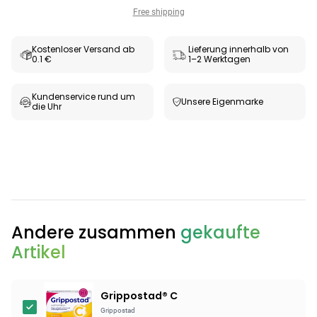
Free shipping
Kostenloser Versand ab
Lieferung innerhalb von
0.1 €
1–2 Werktagen
Kundenservice rund um
Unsere Eigenmarke
die Uhr
Categories
Andere zusammen
gekaufte
Artikel
Testzentrum
Arzneimittel
Hygiene &
Baby &
Sanitätshaus
&
Haushalt
Familie
Grippostad® C
Gesundheit
Grippostad