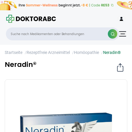
Neradin®
×
Startseite
/
Rezeptfreie Arzneimittel
/
Homöopathie
/
Neradin®
Neradin®