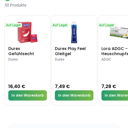
50 Produkte
Auf Lager
Auf Lager
Auf Lager
Durex
Durex Play Feel
Lora ADGC –
Gefühlsecht
Gleitgel
Heuschnupf
Classic Kondome
Allergien
Durex
Durex
ADGC
16,40 €
7,49 €
7,28 €
In den Warenkorb
In den Warenkorb
In den Ware