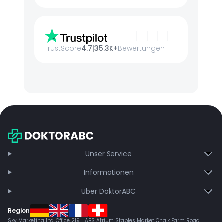
TrustScore
4.7
|
35.3K+
Bewertungen
Unser Service
Informationen
Über DoktorABC
Region
Sky Marketing Ltd. Office 219, LABS Atrium Stables Market Chalk Farm Road