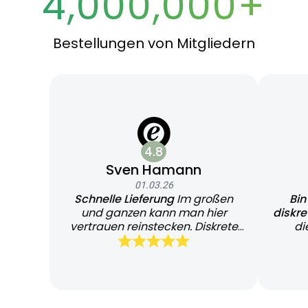
4,000,000+
Bestellungen von Mitgliedern
4.8
Sven Hamann
01.03.26
Schnelle Lieferung
Im großen
Bin
und ganzen kann man hier
diskr
vertrauen reinstecken. Diskrete
di
und schnelle Lieferung
Bearb