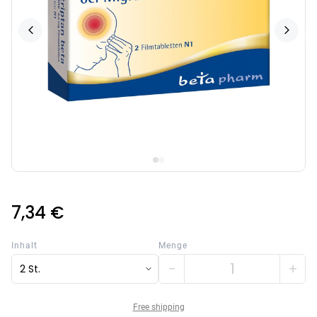
7,34 €
Inhalt
Menge
−
+
2 St.
Free shipping