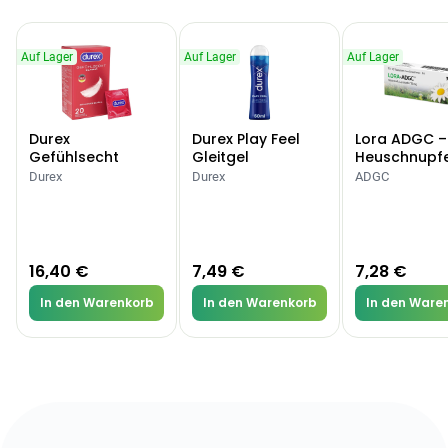
Auf Lager
Auf Lager
Auf Lager
Durex
Durex Play Feel
Lora ADGC –
Gefühlsecht
Gleitgel
Heuschnupf
Classic Kondome
Allergien
Durex
Durex
ADGC
16,40 €
7,49 €
7,28 €
In den Warenkorb
In den Warenkorb
In den Ware