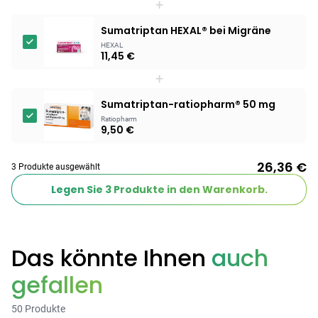
+
Products
Sumatriptan HEXAL® bei Migräne
HEXAL
BEAUTY & PFLEGE
11,45 €
Linola Forte
+
Shampoo für
12,28 €
juckende, trockene
16,37 €
-25%
Sumatriptan-ratiopharm® 50 mg
oder zu
ARZNEIMITTEL & GESUNDHEIT
Ratiopharm
Schuppenflechte
9,50 €
Vagisan Milchsäure
neigende Kopfhaut
– Zäpfchen zur
12,89 €
pH-Wert-
17,47 €
-26%
26,36 €
3 Produkte ausgewählt
Stabilisierung
ARZNEIMITTEL & GESUNDHEIT
Legen Sie
3
Produkte in den Warenkorb.
Hametum
Hämorrhoidensalbe:
12,04 €
Bei Hämorrhoiden
12,95 €
-7%
& Juckreiz
Das könnte Ihnen
auch
gefallen
Nach Marke kaufen
50 Produkte