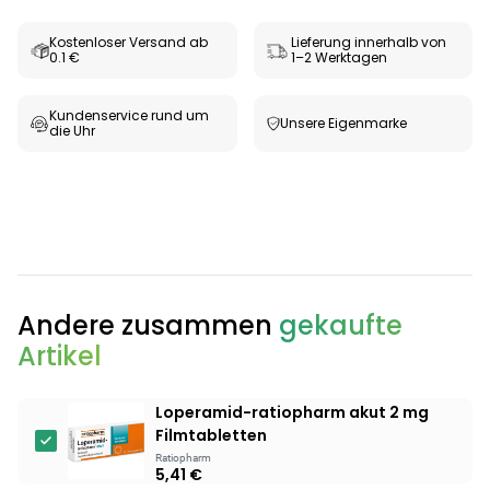
Kostenloser Versand ab
Lieferung innerhalb von
0.1 €
1–2 Werktagen
Kundenservice rund um
Unsere Eigenmarke
die Uhr
Categories
Andere zusammen
gekaufte
Artikel
Loperamid-ratiopharm akut 2 mg
Testzentrum
Arzneimittel
Hygiene &
Baby &
Sanitätshaus
Filmtabletten
&
Haushalt
Familie
Ratiopharm
Gesundheit
5,41 €