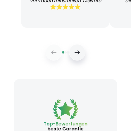
vertrauen reinstecken. Diskrete
di
und schnelle Lieferung
Bearb
Top-Bewertungen
beste Garantie