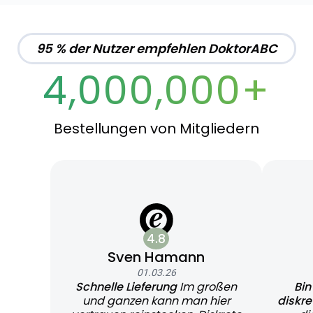
95 % der Nutzer empfehlen DoktorABC
4,000,000+
Bestellungen von Mitgliedern
4.8
Sven Hamann
01.03.26
Schnelle Lieferung
Im großen
Bin
und ganzen kann man hier
diskr