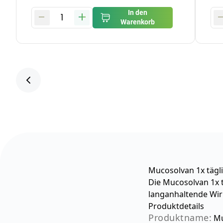
-
+
In den
1
Warenkorb
Mucosolvan 1x tägl
Die Mucosolvan 1x t
langanhaltende Wir
Produktdetails
Produktname:
Mu