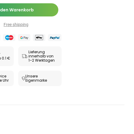
Zäpfchen zur
,89 €
-Wert-
17,47 €
-26%
 den Warenkorb
bilisierung
ESUNDHEIT
Free shipping
ax® extra
utabletten
69 €
8,09 €
-5%
Lieferung
r
innerhalb von
 0.1 €
1–2 Werktagen
ice
Unsere
e Uhr
Eigenmarke