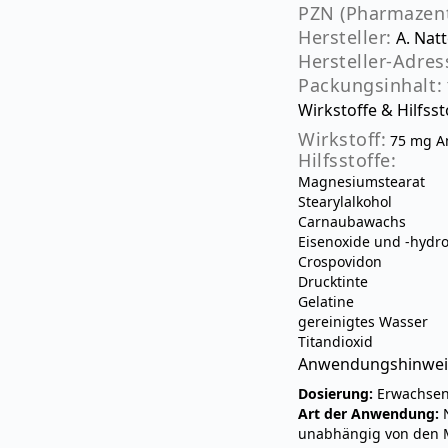
PZN (Pharmazen
Hersteller:
A. Nat
Hersteller-Adres
Packungsinhalt:
Wirkstoffe & Hilfsst
Wirkstoff:
75 mg Am
Hilfsstoffe:
Magnesiumstearat
Stearylalkohol
Carnaubawachs
Eisenoxide und -hydr
Crospovidon
Drucktinte
Gelatine
gereinigtes Wasser
Titandioxid
Anwendungshinwei
Dosierung:
Erwachsene
Art der Anwendung:
N
unabhängig von den M