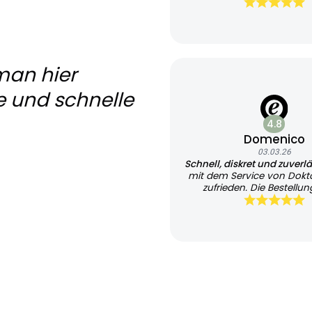
Lieferung
man hier
e und schnelle
4.8
Domenico
03.03.26
Schnell, diskret und zuverl
mit dem Service von Dokt
zufrieden. Die Bestellung
unkompliziert und übersi
Besonders positiv fand ich 
Bearbeitung sowie die tr
Kommunikation per E-Ma
gesamte Ablauf war dis
professionell organisiert
Lieferung erfolgte zügig
verpackt. Insgesamt eine 
zuverlässige Abwicklung. I
Service bei Bedarf wieder