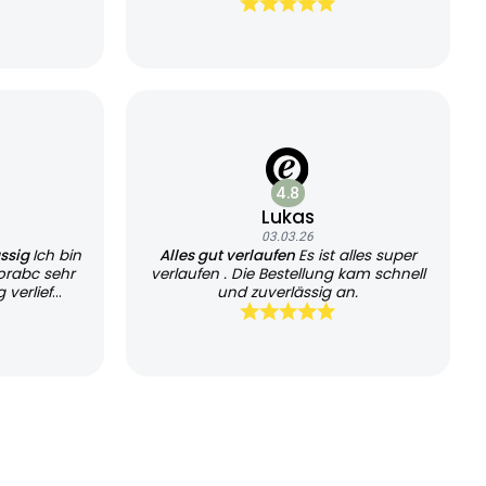
sehr schnell geliefert, kann es jedem
empfehlen und werde es auch
weiterhin nutzen
4.8
Lukas
03.03.26
ässig
Ich bin
Alles gut verlaufen
Es ist alles super
orabc sehr
verlaufen . Die Bestellung kam schnell
 verlief
und zuverlässig an.
chtlich.
die schnelle
ansparente
il. Der
kret und
. Auch die
 und gut
seriöse und
ch würde den
 nutzen und