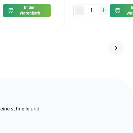
-
+
In den
I
1
Warenkorb
Wa
 eine schnelle und