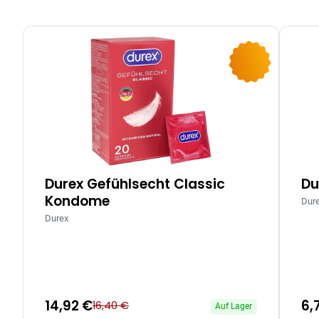
-9%
Durex Gefühlsecht Classic
Du
Kondome
Dur
Durex
14,92 €
6,
16,40 €
Auf Lager