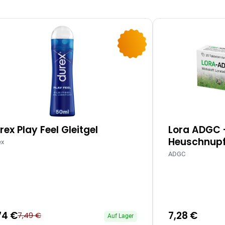
-10%
rex Play Feel Gleitgel
Lora ADGC 
Heuschnupf
ex
ADGC
74 €
7,28 €
7,49 €
Auf Lager