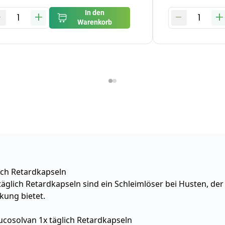
-
+
-
+
In den
1
1
Warenkorb
ich Retardkapseln
äglich Retardkapseln sind ein Schleimlöser bei Husten, der
kung bietet.
cosolvan 1x täglich Retardkapseln