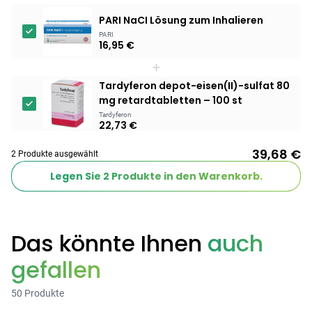
PARI NaCI Lösung zum Inhalieren
Products
PARI
16,95 €
BEAUTY & PFLEGE
Linola Forte
+
Shampoo für
Tardyferon depot-eisen(II)-sulfat 80
12,28 €
juckende, trockene
16,37 €
-25%
mg retardtabletten – 100 st
oder zu
ARZNEIMITTEL & GESUNDHEIT
Tardyferon
22,73 €
Schuppenflechte
Vagisan Milchsäure
neigende Kopfhaut
– Zäpfchen zur
39,68 €
2 Produkte ausgewählt
12,89 €
pH-Wert-
17,47 €
-26%
Legen Sie
2
Produkte in den Warenkorb.
Stabilisierung
ARZNEIMITTEL & GESUNDHEIT
Hametum
Hämorrhoidensalbe:
12,04 €
Bei Hämorrhoiden
12,95 €
-7%
Das könnte Ihnen
auch
& Juckreiz
gefallen
Nach Marke kaufen
50 Produkte