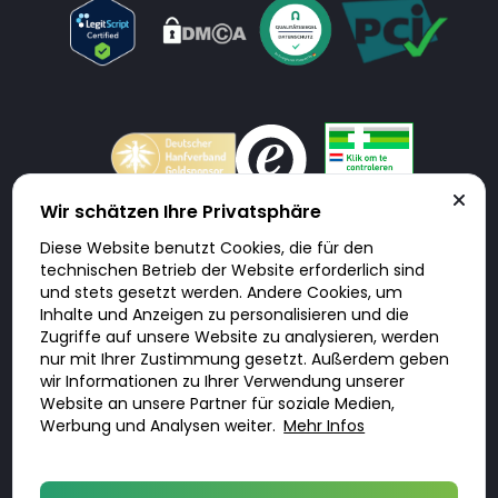
Wir schätzen Ihre Privatsphäre
Diese Website benutzt Cookies, die für den
Doktorabc.com ist eine Vermittlungsplattform. Doktorabc ist ausdrücklich
technischen Betrieb der Website erforderlich sind
keine Internetapotheke. Doktorabc bietet keine Medikamente oder
sonstige Produkte an oder liefert diese. Jegliche Informationen zu
und stets gesetzt werden. Andere Cookies, um
Produkten, Medikamenten und Preisen auf der Internetseite beinhalten
Inhalte und Anzeigen zu personalisieren und die
kein Angebot von Doktorabc an Sie. Für die Einhaltung der in Ihrem Land
geltenden Gesetze und sonstigen Rechtsvorschriften sind Sie als Nutzer
Zugriffe auf unsere Website zu analysieren, werden
selbst verantwortlich. Die Nutzung unseres Services auf Doktorabc durch
Sie erfolgt auf eigenes Risiko und in eigener Verantwortung. Sie erklären,
nur mit Ihrer Zustimmung gesetzt. Außerdem geben
diese Internetseite aus eigener Initiative zu besuchen und zu nutzen.
wir Informationen zu Ihrer Verwendung unserer
Website an unsere Partner für soziale Medien,
Werbung und Analysen weiter.
Mehr Infos
© 2026 DoktorABC.com