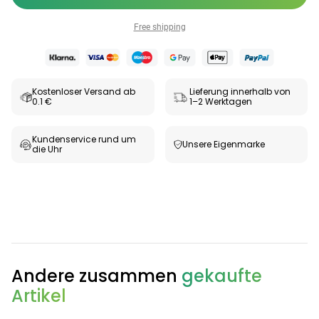
Free shipping
Kostenloser Versand ab
Lieferung innerhalb von
0.1 €
1–2 Werktagen
Kundenservice rund um
Unsere Eigenmarke
die Uhr
Categories
Andere zusammen
gekaufte
Testzentrum
Arzneimittel
Hygiene &
Baby &
Sanitätshaus
&
Haushalt
Familie
Artikel
Gesundheit