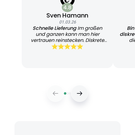
4.8
Sven Hamann
01.03.26
Schnelle Lieferung
Im großen
Bin
und ganzen kann man hier
diskr
vertrauen reinstecken. Diskrete
di
und schnelle Lieferung
Bearb