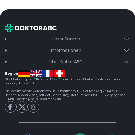
Unser Service
Informationen
Über DoktorABC
Region
Sky Marketing Ltd. Office 219, LABS Atrium Stables Market Chalk Farm Road
London, UK, NW1 8AH
Die Medikamente werden von Helix Pharmacy B.V, Sourethweg 7Z 6422 PC
Heerlen, Niederlande, mit der Handelsregisternummer 81205864 abgegeben.
E-Mail:
service@helix-pharmacy.de