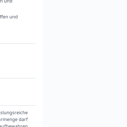
ln und
offen und
slungsreiche
hrmenge darf
 aufbewahren.