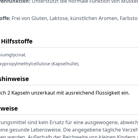
venfunktion:
Unterstützt die normale Funktion von Muske
offe:
Frei von Gluten, Laktose, künstlichen Aromen, Farbst
Hilfsstoffe
umglycinat.
ypropylmethylcellulose (Kapselhülle).
hinweise
ch 2 Kapseln unzerkaut mit ausreichend Flüssigkeit ein.
nweise
ngsmittel sind kein Ersatz für eine ausgewogene, abwech
ine gesunde Lebensweise. Die angegebene tägliche Verze
tten werden. Außerhalb der Reichweite von kleinen Kindern