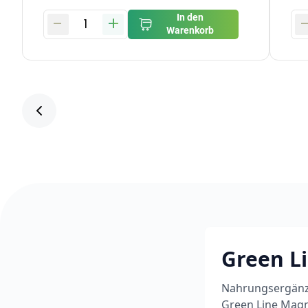
-
+
In den
1
Warenkorb
Green L
Nahrungsergänzu
Green Line Magn