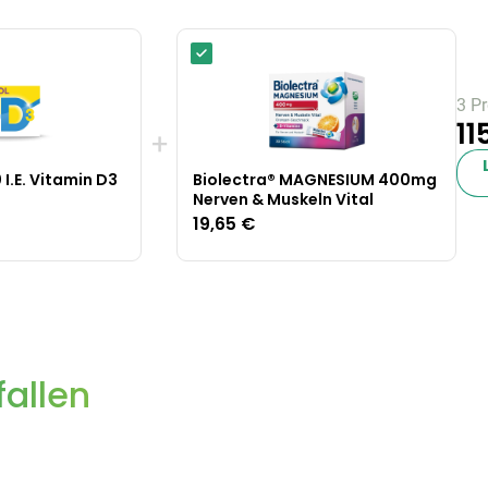
3 P
11
+
 I.E. Vitamin D3
Biolectra® MAGNESIUM 400mg
Nerven & Muskeln Vital
19,65 €
allen