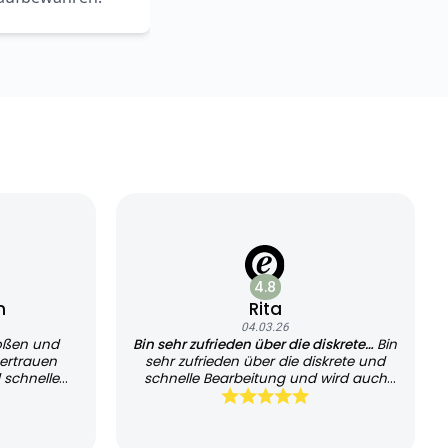
4.8
n
Rita
04.03.26
oßen und
Bin sehr zufrieden über die diskrete…
Bin
ertrauen
sehr zufrieden über die diskrete und
 schnelle
schnelle Bearbeitung und wird auch
sehr schnell geliefert, kann es jedem
empfehlen und werde es auch
weiterhin nutzen