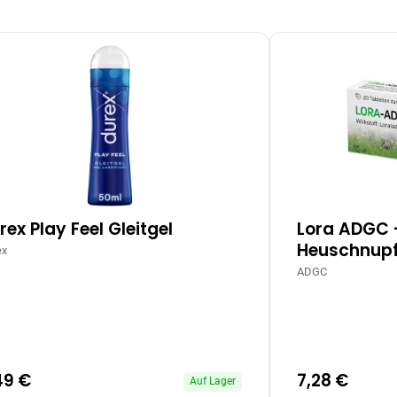
rex Play Feel Gleitgel
Lora ADGC 
Heuschnupf
ex
ADGC
49 €
7,28 €
Auf Lager