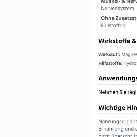
Muskel- & Ner
Nervensystem.
Ohne Zusatzst
Füllstoffen.
Wirkstoffe & 
Wirkstoff:
Magnesi
Hilfsstoffe:
Hydrox
Anwendungs
Nehmen Sie tägli
Wichtige Hi
Nahrungsergänzu
Ernährung und e
nicht überschri