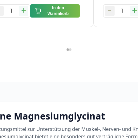
-
+
-
+
In den
1
1
Warenkorb
ine Magnesiumglycinat
ngsmittel zur Unterstützung der Muskel-, Nerven- und K
esiumglycinat bietet eine besonders gut verträgliche Form