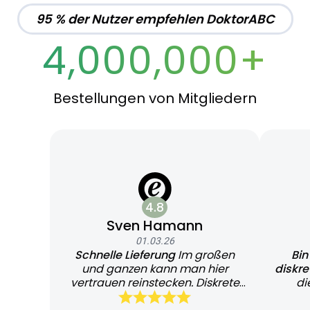
95 % der Nutzer empfehlen DoktorABC
4,000,000+
Bestellungen von Mitgliedern
4.8
Sven Hamann
01.03.26
Schnelle Lieferung
Im großen
Bin
und ganzen kann man hier
diskr
vertrauen reinstecken. Diskrete
di
und schnelle Lieferung
Bearb