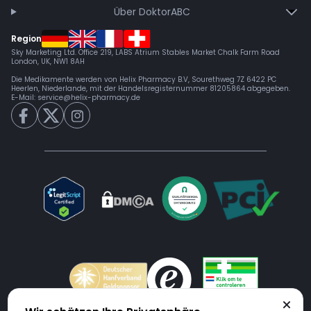
Über DoktorABC
Region
Sky Marketing Ltd. Office 219, LABS Atrium Stables Market Chalk Farm Road
London, UK, NW1 8AH
Die Medikamente werden von Helix Pharmacy B.V, Sourethweg 7Z 6422 PC
Heerlen, Niederlande, mit der Handelsregisternummer 81205864 abgegeben.
E-Mail:
service@helix-pharmacy.de