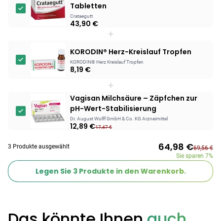
Tabletten
Crataegutt
Products
43,90 €
+
BEAUTY & PFLEGE
Linola Forte
KORODIN® Herz-Kreislauf Tropfen
Shampoo für
KORODIN® Herz Kreislauf Tropfen
12,28 €
juckende, trockene
16,37 €
-25%
8,19 €
oder zu
ARZNEIMITTEL & GESUNDHEIT
+
Schuppenflechte
Vagisan Milchsäure
Vagisan Milchsäure – Zäpfchen zur
neigende Kopfhaut
– Zäpfchen zur
pH-Wert-Stabilisierung
12,89 €
pH-Wert-
17,47 €
-26%
Dr. August Wolff GmbH & Co. KG Arzneimittel
Stabilisierung
12,89 €
ARZNEIMITTEL & GESUNDHEIT
17,47 €
Hametum
64,98 €
3 Produkte ausgewählt
Hämorrhoidensalbe:
69,56 €
Sie sparen
7%
12,04 €
Bei Hämorrhoiden
12,95 €
-7%
Legen Sie
3
Produkte in den Warenkorb.
& Juckreiz
Nach Marke kaufen
Das könnte Ihnen
auch