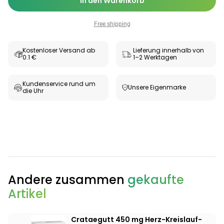
In den Warenkorb
Free shipping
Kostenloser Versand ab
Lieferung innerhalb von
0.1 €
1–2 Werktagen
Kundenservice rund um
Unsere Eigenmarke
die Uhr
Categories
Andere zusammen
gekaufte
Artikel
Testzentrum
Arzneimittel
Hygiene &
Baby &
Sanitätshaus
&
Haushalt
Familie
Gesundheit
Crataegutt 450 mg Herz-Kreislauf-