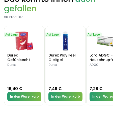
gefallen
50 Produkte
Auf Lager
Auf Lager
Auf Lager
Durex
Durex Play Feel
Lora ADGC –
Gefühlsecht
Gleitgel
Heuschnupf
Classic Kondome
Allergien
Durex
Durex
ADGC
16,40 €
7,49 €
7,28 €
In den Warenkorb
In den Warenkorb
In den Ware