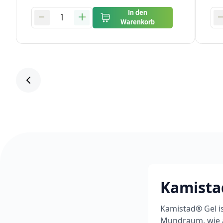
-
+
In den
1
Warenkorb
Kamista
Kamistad® Gel i
Mundraum, wie a