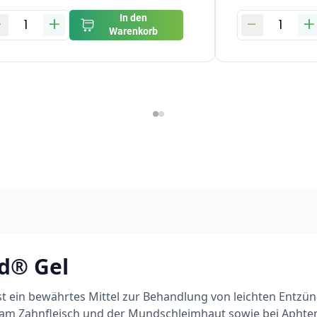
-
+
-
+
In den
1
1
Warenkorb
d® Gel
st ein bewährtes Mittel zur Behandlung von leichten Entz
m Zahnfleisch und der Mundschleimhaut sowie bei Aphte