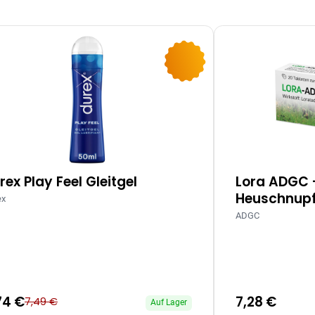
-10%
rex Play Feel Gleitgel
Lora ADGC 
Heuschnupf
ex
ADGC
74 €
7,28 €
7,49 €
Auf Lager