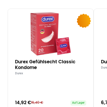
-9%
Durex Gefühlsecht Classic
Du
Kondome
Dur
Durex
14,92 €
6,
16,40 €
Auf Lager