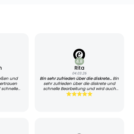
4.8
n
Rita
04.03.26
oßen und
Bin sehr zufrieden über die diskrete…
Bin
ertrauen
sehr zufrieden über die diskrete und
 schnelle
schnelle Bearbeitung und wird auch
sehr schnell geliefert, kann es jedem
empfehlen und werde es auch
weiterhin nutzen