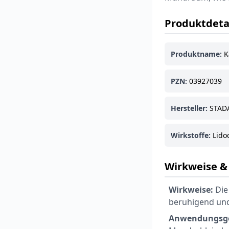
Produktdeta
Produktname:
K
PZN:
03927039
Hersteller:
STADA
Wirkstoffe:
Lidoc
Wirkweise 
Wirkweise:
Die
beruhigend u
Anwendungsge