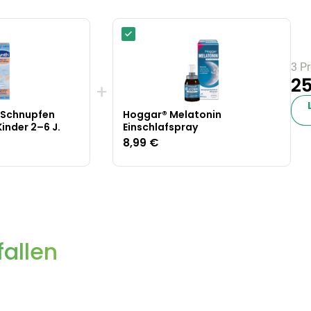
3 P
25
+
 Schnupfen
Hoggar® Melatonin
inder 2–6 J.
Einschlafspray
8,99 €
allen