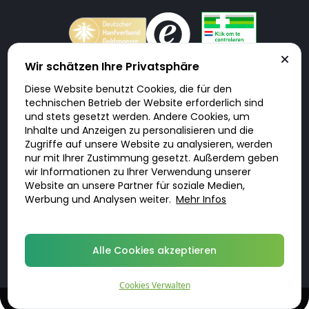
Wir schätzen Ihre Privatsphäre
Diese Website benutzt Cookies, die für den
Doktorabc.com ist eine Vermittlungsplattform. Doktorabc ist ausdrücklich
technischen Betrieb der Website erforderlich sind
keine Internetapotheke. Doktorabc bietet keine Medikamente oder
sonstige Produkte an oder liefert diese. Jegliche Informationen zu
und stets gesetzt werden. Andere Cookies, um
Produkten, Medikamenten und Preisen auf der Internetseite beinhalten
Inhalte und Anzeigen zu personalisieren und die
kein Angebot von Doktorabc an Sie. Für die Einhaltung der in Ihrem Land
geltenden Gesetze und sonstigen Rechtsvorschriften sind Sie als Nutzer
Zugriffe auf unsere Website zu analysieren, werden
selbst verantwortlich. Die Nutzung unseres Services auf Doktorabc durch
nur mit Ihrer Zustimmung gesetzt. Außerdem geben
Sie erfolgt auf eigenes Risiko und in eigener Verantwortung. Sie erklären,
diese Internetseite aus eigener Initiative zu besuchen und zu nutzen.
wir Informationen zu Ihrer Verwendung unserer
Website an unsere Partner für soziale Medien,
Werbung und Analysen weiter.
Mehr Infos
© 2026 DoktorABC.com
Alle Cookies akzeptieren
Cookies Verwalten
Diskrete, qualifizierte Behandlungen