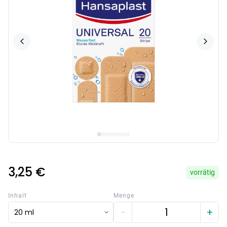
3,25 €
vorrätig
Inhalt
Menge
−
+
20 ml