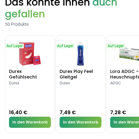
Das könnte Ihnen
auch
gefallen
50 Produkte
Auf Lager
Auf Lager
Auf Lager
Durex
Durex Play Feel
Lora ADGC –
Gefühlsecht
Gleitgel
Heuschnupf
Classic Kondome
Allergien
Durex
Durex
ADGC
16,40 €
7,49 €
7,28 €
In den Warenkorb
In den Warenkorb
In den Ware