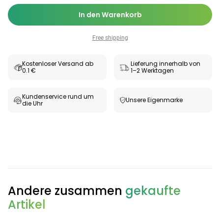
In den Warenkorb
Free shipping
Kostenloser Versand ab
Lieferung innerhalb von
0.1 €
1–2 Werktagen
Kundenservice rund um
Unsere Eigenmarke
die Uhr
Categories
Andere zusammen
gekaufte
Testzentrum
Arzneimittel
Hygiene &
Baby &
Sanitätshaus
&
Haushalt
Familie
Artikel
Gesundheit