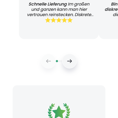
Schnelle Lieferung
Im großen
Bin
und ganzen kann man hier
diskr
vertrauen reinstecken. Diskrete
di
und schnelle Lieferung
Bearb