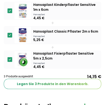
Hansaplast Kinderpflaster Sensitive
Products
1m x 6cm
Hansaplast
BEAUTY & PFLEGE
4,45 €
Linola Forte
+
Shampoo für
12,28 €
Hansaplast Classic Pflaster 2m x 6cm
juckende, trockene
16,37 €
-25%
oder zu
Hansaplast
ARZNEIMITTEL & GESUNDHEIT
5,25 €
Schuppenflechte
Vagisan Milchsäure
+
neigende Kopfhaut
– Zäpfchen zur
Hansaplast Fixierpflaster Sensitive
12,89 €
pH-Wert-
17,47 €
-26%
5m x 2,5cm
Stabilisierung
ARZNEIMITTEL & GESUNDHEIT
Hansaplast
Hametum
4,45 €
Hämorrhoidensalbe:
12,04 €
14,15 €
Bei Hämorrhoiden
12,95 €
-7%
3 Produkte ausgewählt
& Juckreiz
Legen Sie
3
Produkte in den Warenkorb.
Nach Marke kaufen