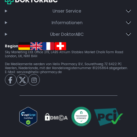
Unser Service
Informationen
Über DoktorABC
Region
Sky Marketing Ltd. Office 219, LABS Atrium Stables Market Chalk Farm Road
London, UK, NW1 8AH
Die Medikamente werden von Helix Pharmacy B.V, Sourethweg 7Z 6422 PC
Heerlen, Niederlande, mit der Handelsregisternummer 81205864 abgegeben.
E-Mail:
service@helix-pharmacy.de