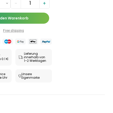
Zäpfchen zur
−
+
,89 €
-Wert-
17,47 €
-26%
bilisierung
ESUNDHEIT
 den Warenkorb
ax® extra
utabletten
Free shipping
69 €
8,09 €
-5%
Lieferung
r
innerhalb von
 0.1 €
1–2 Werktagen
ice
Unsere
e Uhr
Eigenmarke