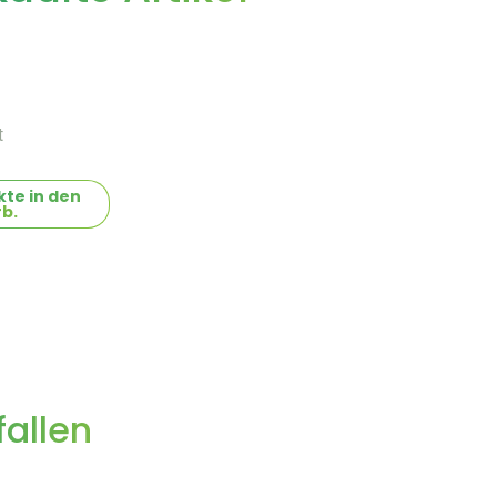
t
te in den
b.
allen