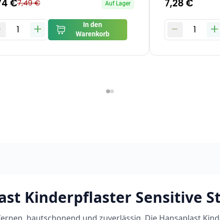
74 €
7,28 €
7,49 €
Auf Lager
-
+
-
+
In den
1
1
Warenkorb
st Kinderpflaster Sensitive St
fernen, hautschonend und zuverlässig. Die Hansaplast Kind