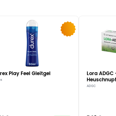
-10%
rex Play Feel Gleitgel
Lora ADGC 
Heuschnupf
ex
ADGC