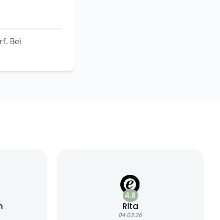
f. Bei
4.8
n
Rita
04.03.26