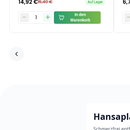
14,92 €
6,
16,40 €
Auf Lager
-
+
In den
1
Warenkorb
Hansapla
Schmerzfrei ent