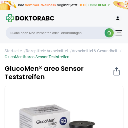
GlucoMen® areo Sensor Teststreifen
×
Startseite
/
Rezeptfreie Arzneimittel
/
Arzneimittel & Gesundheit
/
GlucoMen® areo Sensor Teststreifen
GlucoMen® areo Sensor
Teststreifen