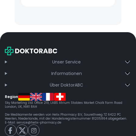
Unser Service
Informationen
Über DoktorABC
Region
Sky Marketing Ltd. Office 219, LABS Atrium Stables Market Chalk Farm Road
London, UK, NW1 8AH
Die Medikamente werden von Helix Pharmacy B.V, Sourethweg 7Z 6422 PC
Heerlen, Niederlande, mit der Handelsregisternummer 81205864 abgegeben.
E-Mail:
service@helix-pharmacy.de