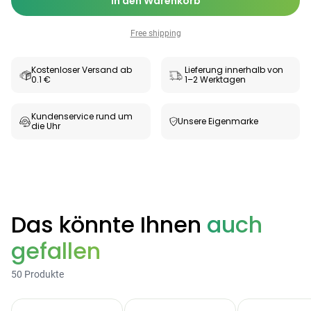
In den Warenkorb
Free shipping
Kostenloser Versand ab
Lieferung innerhalb von
0.1 €
1–2 Werktagen
Kundenservice rund um
Unsere Eigenmarke
die Uhr
Categories
Das könnte Ihnen
auch
gefallen
Testzentrum
Arzneimittel
Hygiene &
Baby &
Sanitätshaus
50 Produkte
&
Haushalt
Familie
Gesundheit