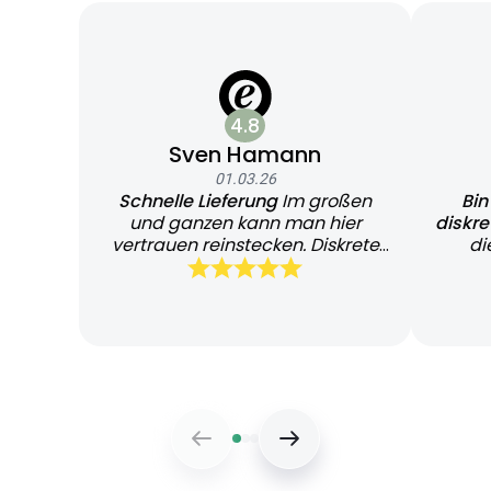
4.8
Sven Hamann
01.03.26
Schnelle Lieferung
Im großen
Bin
und ganzen kann man hier
diskr
vertrauen reinstecken. Diskrete
di
und schnelle Lieferung
Bearb