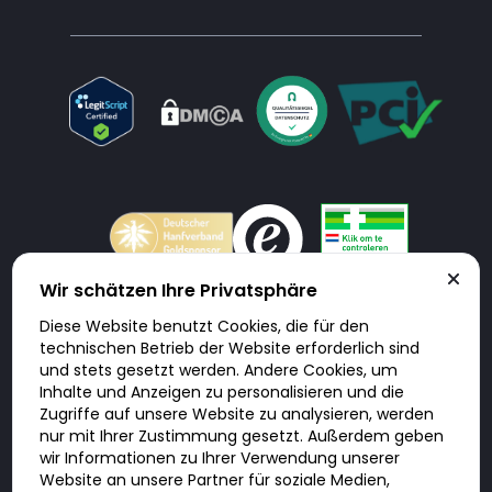
Wir schätzen Ihre Privatsphäre
Diese Website benutzt Cookies, die für den
Doktorabc.com ist eine Vermittlungsplattform. Doktorabc ist ausdrücklich
technischen Betrieb der Website erforderlich sind
keine Internetapotheke. Doktorabc bietet keine Medikamente oder
sonstige Produkte an oder liefert diese. Jegliche Informationen zu
und stets gesetzt werden. Andere Cookies, um
Produkten, Medikamenten und Preisen auf der Internetseite beinhalten
Inhalte und Anzeigen zu personalisieren und die
kein Angebot von Doktorabc an Sie. Für die Einhaltung der in Ihrem Land
geltenden Gesetze und sonstigen Rechtsvorschriften sind Sie als Nutzer
Zugriffe auf unsere Website zu analysieren, werden
selbst verantwortlich. Die Nutzung unseres Services auf Doktorabc durch
nur mit Ihrer Zustimmung gesetzt. Außerdem geben
Sie erfolgt auf eigenes Risiko und in eigener Verantwortung. Sie erklären,
diese Internetseite aus eigener Initiative zu besuchen und zu nutzen.
wir Informationen zu Ihrer Verwendung unserer
Website an unsere Partner für soziale Medien,