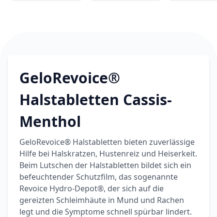
6,74 €
7,49 €
-10%
BEAUTY & PFLEGE
La Roche-Posay
LIPIKAR Baume
17,31 €
Light AP+M
19,90 €
-13%
BEAUTY & PFLEGE
Dexeryl
GeloRevoice®
Pflegecreme für
5,91 €
die ganze Familie
6,35 €
-7%
Halstabletten Cassis-
BEAUTY & PFLEGE
Linola Forte
Menthol
Shampoo für
12,28 €
juckende, trockene
16,37 €
-25%
GeloRevoice® Halstabletten bieten zuverlässige
oder zu
ARZNEIMITTEL & GESUNDHEIT
Hilfe bei Halskratzen, Hustenreiz und Heiserkeit.
Schuppenflechte
Vagisan Milchsäure
Beim Lutschen der Halstabletten bildet sich ein
neigende Kopfhaut
– Zäpfchen zur
befeuchtender Schutzfilm, das sogenannte
12,89 €
pH-Wert-
17,47 €
-26%
Revoice Hydro-Depot®, der sich auf die
Stabilisierung
ARZNEIMITTEL & GESUNDHEIT
gereizten Schleimhäute in Mund und Rachen
OHROPAX® Classic
legt und die Symptome schnell spürbar lindert.