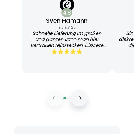
4.8
Sven Hamann
01.03.26
Schnelle Lieferung
Im großen
Bin
und ganzen kann man hier
diskr
vertrauen reinstecken. Diskrete
di
und schnelle Lieferung
Bearb