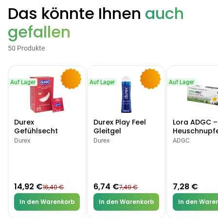
Das könnte Ihnen
auch
Categories
gefallen
50 Produkte
Testzentrum
Arzneimittel
Hygiene &
Baby &
Sanitätshaus
Auf Lager
Auf Lager
Auf Lager
&
Haushalt
Familie
-9%
-10%
Gesundheit
Durex
Durex Play Feel
Lora ADGC –
Products
Gefühlsecht
Gleitgel
Heuschnupf
ARZNEIMITTEL & GESUNDHEIT
Classic Kondome
Allergien
Durex
Durex
ADGC
Durex Gefühlsecht
Classic Kondome
14,92 €
16,40 €
-9%
ARZNEIMITTEL & GESUNDHEIT
14,92 €
6,74 €
7,28 €
16,40 €
7,49 €
Durex Play Feel
In den Warenkorb
In den Warenkorb
In den Ware
Gleitgel