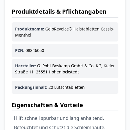
Ohrstöpsel
3,79 €
3,95 €
-4%
Produktdetails & Pflichtangaben
ARZNEIMITTEL & GESUNDHEIT
Softa Swabs
Alkoholtupfer,
Produktname:
GeloRevoice® Halstabletten Cassis-
3,75 €
Menthol
100 Stück
4,29 €
-13%
ARZNEIMITTEL & GESUNDHEIT
Lefax® extra
PZN:
08846050
Kautabletten
7,69 €
8,09 €
-5%
Hersteller:
G. Pohl-Boskamp GmbH & Co. KG, Kieler
ARZNEIMITTEL & GESUNDHEIT
Straße 11, 25551 Hohenlockstedt
Hametum
Hämorrhoidensalbe:
Packungsinhalt:
20 Lutschtabletten
12,04 €
Bei Hämorrhoiden
12,95 €
-7%
& Juckreiz
Eigenschaften & Vorteile
Nach Marke kaufen
Hilft schnell spürbar und lang anhaltend.
Befeuchtet und schützt die Schleimhäute.