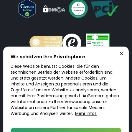
Wir schätzen Ihre Privatsphäre
Diese Website benutzt Cookies, die für den
Doktorabc.com ist eine Vermittlungsplattform. Doktorabc ist ausdrücklich
technischen Betrieb der Website erforderlich sind
keine Internetapotheke. Doktorabc bietet keine Medikamente oder
sonstige Produkte an oder liefert diese. Jegliche Informationen zu
und stets gesetzt werden. Andere Cookies, um
Produkten, Medikamenten und Preisen auf der Internetseite beinhalten
Inhalte und Anzeigen zu personalisieren und die
kein Angebot von Doktorabc an Sie. Für die Einhaltung der in Ihrem Land
geltenden Gesetze und sonstigen Rechtsvorschriften sind Sie als Nutzer
Zugriffe auf unsere Website zu analysieren, werden
selbst verantwortlich. Die Nutzung unseres Services auf Doktorabc durch
nur mit Ihrer Zustimmung gesetzt. Außerdem geben
Sie erfolgt auf eigenes Risiko und in eigener Verantwortung. Sie erklären,
diese Internetseite aus eigener Initiative zu besuchen und zu nutzen.
wir Informationen zu Ihrer Verwendung unserer
Website an unsere Partner für soziale Medien,
Werbung und Analysen weiter.
Mehr Infos
© 2026 DoktorABC.com