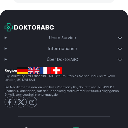
Unser Service
Informationen
Über DoktorABC
Region
Sky Marketing Ltd. Office 219, LABS Atrium Stables Market Chalk Farm Road
London, UK, NW1 8AH
Die Medikamente werden von Helix Pharmacy B.V, Sourethweg 7Z 6422 PC
Heerlen, Niederlande, mit der Handelsregisternummer 81205864 abgegeben.
E-Mail:
service@helix-pharmacy.de