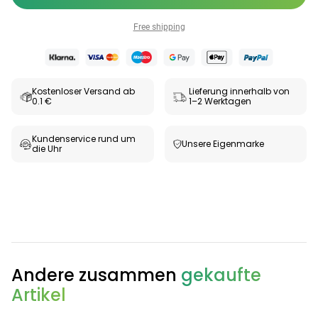
Free shipping
Kostenloser Versand ab
Lieferung innerhalb von
0.1 €
1–2 Werktagen
Kundenservice rund um
Unsere Eigenmarke
die Uhr
Categories
Andere zusammen
gekaufte
Testzentrum
Arzneimittel
Hygiene &
Baby &
Sanitätshaus
&
Haushalt
Familie
Artikel
Gesundheit