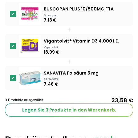
BUSCOPAN PLUS 10/500MG FTA
Products
Buscopan
7,13 €
BEAUTY & PFLEGE
Linola Forte
+
Shampoo für
Vigantolvit® Vitamin D3 4.000 I.E.
12,28 €
juckende, trockene
16,37 €
-25%
Vigantolvit
oder zu
ARZNEIMITTEL & GESUNDHEIT
18,99 €
Schuppenflechte
Vagisan Milchsäure
+
neigende Kopfhaut
– Zäpfchen zur
12,89 €
pH-Wert-
17,47 €
-26%
SANAVITA Folsäure 5 mg
Stabilisierung
ARZNEIMITTEL & GESUNDHEIT
SANAVITA
7,46 €
Hametum
Hämorrhoidensalbe:
33,58 €
12,04 €
Bei Hämorrhoiden
12,95 €
-7%
3 Produkte ausgewählt
& Juckreiz
Legen Sie
3
Produkte in den Warenkorb.
Nach Marke kaufen