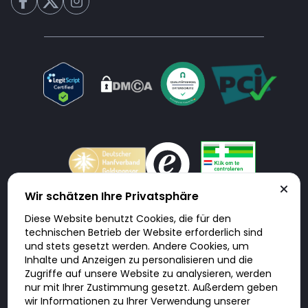
Wir schätzen Ihre Privatsphäre
Diese Website benutzt Cookies, die für den
Doktorabc.com ist eine Vermittlungsplattform. Doktorabc ist ausdrücklich
technischen Betrieb der Website erforderlich sind
keine Internetapotheke. Doktorabc bietet keine Medikamente oder
sonstige Produkte an oder liefert diese. Jegliche Informationen zu
und stets gesetzt werden. Andere Cookies, um
Produkten, Medikamenten und Preisen auf der Internetseite beinhalten
Inhalte und Anzeigen zu personalisieren und die
kein Angebot von Doktorabc an Sie. Für die Einhaltung der in Ihrem Land
geltenden Gesetze und sonstigen Rechtsvorschriften sind Sie als Nutzer
Zugriffe auf unsere Website zu analysieren, werden
selbst verantwortlich. Die Nutzung unseres Services auf Doktorabc durch
Sie erfolgt auf eigenes Risiko und in eigener Verantwortung. Sie erklären,
nur mit Ihrer Zustimmung gesetzt. Außerdem geben
diese Internetseite aus eigener Initiative zu besuchen und zu nutzen.
wir Informationen zu Ihrer Verwendung unserer