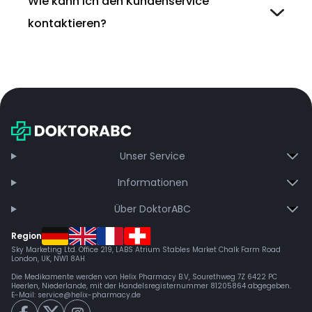
Wie kann ich den Kundenservice
kontaktieren?
Unser Service
Informationen
Über DoktorABC
Region
Sky Marketing Ltd. Office 219, LABS Atrium Stables Market Chalk Farm Road
London, UK, NW1 8AH
Die Medikamente werden von Helix Pharmacy B.V, Sourethweg 7Z 6422 PC
Heerlen, Niederlande, mit der Handelsregisternummer 81205864 abgegeben.
E-Mail:
service@helix-pharmacy.de