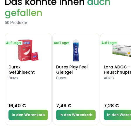
Das könnte Ihnen
auch
gefallen
50 Produkte
Auf Lager
Auf Lager
Auf Lager
Durex
Durex Play Feel
Lora ADGC –
Gefühlsecht
Gleitgel
Heuschnupf
Classic Kondome
Allergien
Durex
Durex
ADGC
16,40 €
7,49 €
7,28 €
In den Warenkorb
In den Warenkorb
In den Ware