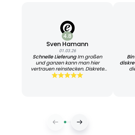
4.8
Sven Hamann
01.03.26
Schnelle Lieferung
Im großen
Bin
und ganzen kann man hier
diskr
vertrauen reinstecken. Diskrete
di
und schnelle Lieferung
Bearb