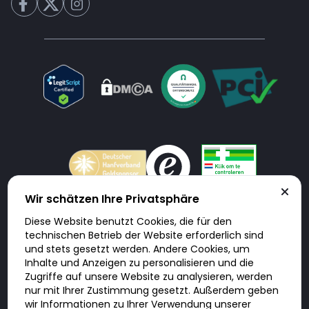
Wir schätzen Ihre Privatsphäre
Diese Website benutzt Cookies, die für den
Doktorabc.com ist eine Vermittlungsplattform. Doktorabc ist ausdrücklich
technischen Betrieb der Website erforderlich sind
keine Internetapotheke. Doktorabc bietet keine Medikamente oder
sonstige Produkte an oder liefert diese. Jegliche Informationen zu
und stets gesetzt werden. Andere Cookies, um
Produkten, Medikamenten und Preisen auf der Internetseite beinhalten
Inhalte und Anzeigen zu personalisieren und die
kein Angebot von Doktorabc an Sie. Für die Einhaltung der in Ihrem Land
geltenden Gesetze und sonstigen Rechtsvorschriften sind Sie als Nutzer
Zugriffe auf unsere Website zu analysieren, werden
selbst verantwortlich. Die Nutzung unseres Services auf Doktorabc durch
nur mit Ihrer Zustimmung gesetzt. Außerdem geben
Sie erfolgt auf eigenes Risiko und in eigener Verantwortung. Sie erklären,
diese Internetseite aus eigener Initiative zu besuchen und zu nutzen.
wir Informationen zu Ihrer Verwendung unserer