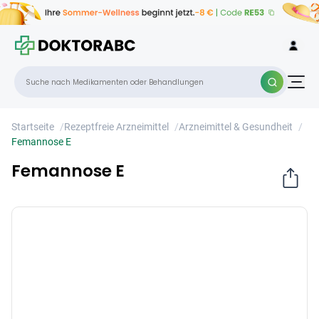
Femannose E
×
Startseite
/
Rezeptfreie Arzneimittel
/
Arzneimittel & Gesundheit
/
Femannose E
Femannose E