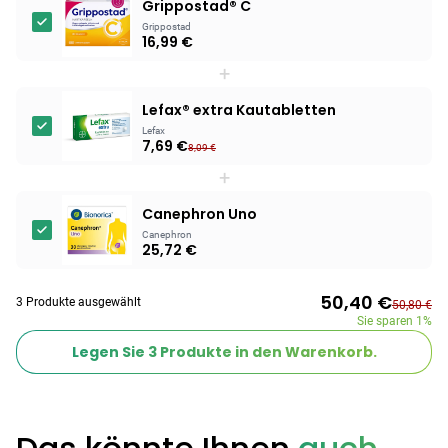
Ohrstöpsel
Grippostad® C
3,79 €
3,95 €
-4%
Grippostad
16,99 €
ARZNEIMITTEL & GESUNDHEIT
+
Softa Swabs
Alkoholtupfer,
Lefax® extra Kautabletten
3,75 €
100 Stück
4,29 €
-13%
Lefax
7,69 €
ARZNEIMITTEL & GESUNDHEIT
8,09 €
Lefax® extra
+
Kautabletten
Canephron Uno
7,69 €
8,09 €
-5%
Canephron
ARZNEIMITTEL & GESUNDHEIT
25,72 €
Hametum
Hämorrhoidensalbe:
50,40 €
3 Produkte ausgewählt
50,80 €
12,04 €
Bei Hämorrhoiden
12,95 €
-7%
Sie sparen
1%
& Juckreiz
Legen Sie
3
Produkte in den Warenkorb.
Nach Marke kaufen