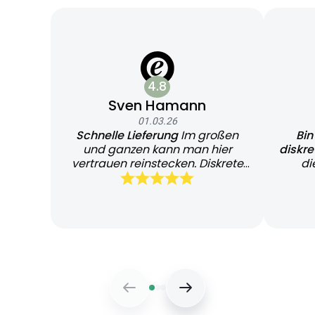
4.8
Sven Hamann
01.03.26
Schnelle Lieferung
Im großen
Bin
und ganzen kann man hier
diskr
vertrauen reinstecken. Diskrete
di
und schnelle Lieferung
Bearb