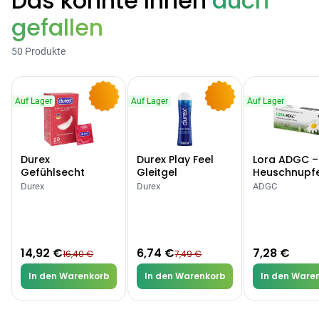
Das könnte Ihnen
auch
gefallen
50 Produkte
Auf Lager
Auf Lager
Auf Lager
-9%
-10%
Durex
Durex Play Feel
Lora ADGC –
Gefühlsecht
Gleitgel
Heuschnupf
Classic Kondome
Allergien
Durex
Durex
ADGC
14,92 €
6,74 €
7,28 €
16,40 €
7,49 €
In den Warenkorb
In den Warenkorb
In den Ware