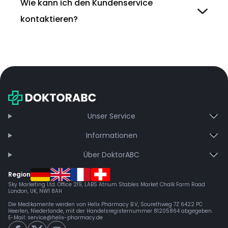
Wie kann ich den Kundenservice
kontaktieren?
Unser Service
Informationen
Über DoktorABC
Region
Sky Marketing Ltd. Office 219, LABS Atrium Stables Market Chalk Farm Road
London, UK, NW1 8AH
Die Medikamente werden von Helix Pharmacy B.V, Sourethweg 7Z 6422 PC
Heerlen, Niederlande, mit der Handelsregisternummer 81205864 abgegeben.
E-Mail:
service@helix-pharmacy.de