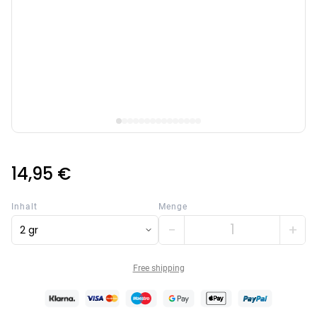
14,95 €
Categories
Inhalt
Menge
−
+
2 gr
Free shipping
Testzentrum
Arzneimittel
Hygiene &
Baby &
Sanitätshaus
&
Haushalt
Familie
Gesundheit