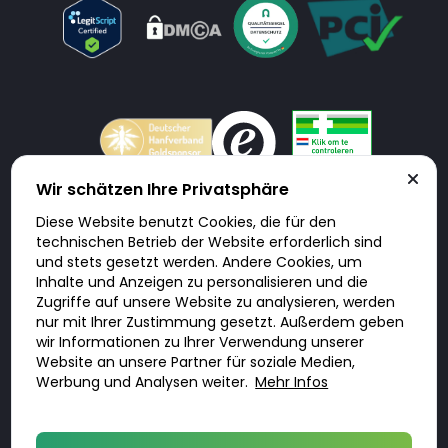
Wir schätzen Ihre Privatsphäre
Diese Website benutzt Cookies, die für den
Doktorabc.com ist eine Vermittlungsplattform. Doktorabc ist ausdrücklich
technischen Betrieb der Website erforderlich sind
keine Internetapotheke. Doktorabc bietet keine Medikamente oder
sonstige Produkte an oder liefert diese. Jegliche Informationen zu
und stets gesetzt werden. Andere Cookies, um
Produkten, Medikamenten und Preisen auf der Internetseite beinhalten
Inhalte und Anzeigen zu personalisieren und die
kein Angebot von Doktorabc an Sie. Für die Einhaltung der in Ihrem Land
geltenden Gesetze und sonstigen Rechtsvorschriften sind Sie als Nutzer
Zugriffe auf unsere Website zu analysieren, werden
selbst verantwortlich. Die Nutzung unseres Services auf Doktorabc durch
Sie erfolgt auf eigenes Risiko und in eigener Verantwortung. Sie erklären,
nur mit Ihrer Zustimmung gesetzt. Außerdem geben
diese Internetseite aus eigener Initiative zu besuchen und zu nutzen.
wir Informationen zu Ihrer Verwendung unserer
Website an unsere Partner für soziale Medien,
Werbung und Analysen weiter.
Mehr Infos
© 2026 DoktorABC.com