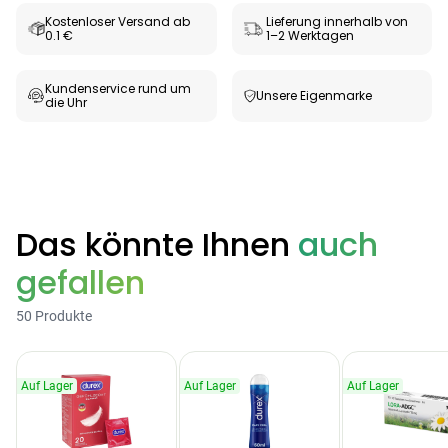
Kostenloser Versand ab
Lieferung innerhalb von
0.1 €
1–2 Werktagen
Products
BEAUTY & PFLEGE
Kundenservice rund um
Linola Forte
Unsere Eigenmarke
die Uhr
Shampoo für
12,28 €
juckende, trockene
16,37 €
-25%
oder zu
ARZNEIMITTEL & GESUNDHEIT
Schuppenflechte
Vagisan Milchsäure
neigende Kopfhaut
– Zäpfchen zur
12,89 €
pH-Wert-
Das könnte Ihnen
auch
17,47 €
-26%
Stabilisierung
ARZNEIMITTEL & GESUNDHEIT
gefallen
Hametum
Hämorrhoidensalbe:
50 Produkte
12,04 €
Bei Hämorrhoiden
12,95 €
-7%
& Juckreiz
Auf Lager
Auf Lager
Auf Lager
Nach Marke kaufen