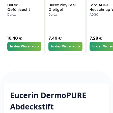
Durex
Durex Play Feel
Lora ADGC –
Gefühlsecht
Gleitgel
Heuschnupf
Classic Kondome
Allergien
Durex
Durex
ADGC
16,40 €
7,49 €
7,28 €
In den Warenkorb
In den Warenkorb
In den Ware
Eucerin DermoPURE
Abdeckstift