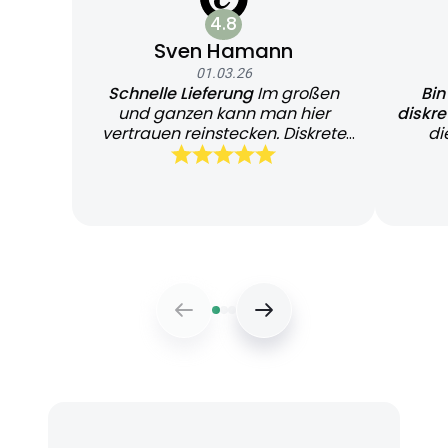
4.8
Sven Hamann
01.03.26
Schnelle Lieferung
Im großen
Bin
und ganzen kann man hier
diskr
vertrauen reinstecken. Diskrete
di
und schnelle Lieferung
Bearb