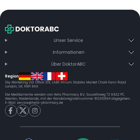
Unser Service
Informationen
Über DoktorABC
Region
Sky Marketing Ltd. Office 219, LABS Atrium Stables Market Chalk Farm Road
London, UK, NW1 8AH
Die Medikamente werden von Helix Pharmacy B.V, Sourethweg 7Z 6422 PC
Heerlen, Niederlande, mit der Handelsregisternummer 81205864 abgegeben.
E-Mail:
service@helix-pharmacy.de