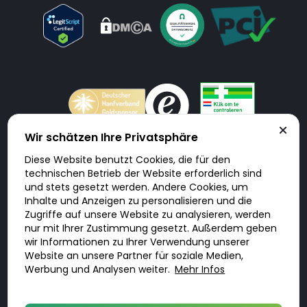
Wir schätzen Ihre Privatsphäre
Diese Website benutzt Cookies, die für den
Doktorabc.com ist eine Vermittlungsplattform. Doktorabc ist ausdrücklich
technischen Betrieb der Website erforderlich sind
keine Internetapotheke. Doktorabc bietet keine Medikamente oder
sonstige Produkte an oder liefert diese. Jegliche Informationen zu
und stets gesetzt werden. Andere Cookies, um
Produkten, Medikamenten und Preisen auf der Internetseite beinhalten
Inhalte und Anzeigen zu personalisieren und die
kein Angebot von Doktorabc an Sie. Für die Einhaltung der in Ihrem Land
geltenden Gesetze und sonstigen Rechtsvorschriften sind Sie als Nutzer
Zugriffe auf unsere Website zu analysieren, werden
selbst verantwortlich. Die Nutzung unseres Services auf Doktorabc durch
Sie erfolgt auf eigenes Risiko und in eigener Verantwortung. Sie erklären,
nur mit Ihrer Zustimmung gesetzt. Außerdem geben
diese Internetseite aus eigener Initiative zu besuchen und zu nutzen.
wir Informationen zu Ihrer Verwendung unserer
Website an unsere Partner für soziale Medien,
Werbung und Analysen weiter.
Mehr Infos