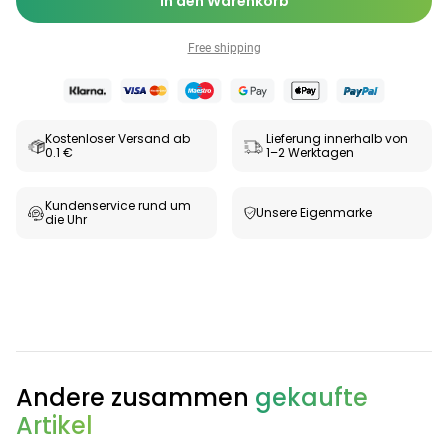
In den Warenkorb
Free shipping
Kostenloser Versand ab
Lieferung innerhalb von
0.1 €
1–2 Werktagen
Kundenservice rund um
Unsere Eigenmarke
die Uhr
Categories
Testzentrum
Arzneimittel
Hygiene &
Baby &
Sanitätshaus
Andere zusammen
gekaufte
&
Haushalt
Familie
Artikel
Gesundheit