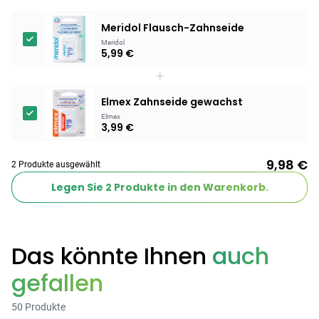
Products
Meridol Flausch-Zahnseide
Meridol
BEAUTY & PFLEGE
5,99 €
Linola Forte
+
Shampoo für
12,28 €
juckende, trockene
16,37 €
-25%
Elmex Zahnseide gewachst
oder zu
ARZNEIMITTEL & GESUNDHEIT
Elmex
3,99 €
Schuppenflechte
Vagisan Milchsäure
neigende Kopfhaut
– Zäpfchen zur
12,89 €
9,98 €
pH-Wert-
17,47 €
-26%
2 Produkte ausgewählt
Stabilisierung
ARZNEIMITTEL & GESUNDHEIT
Legen Sie
2
Produkte in den Warenkorb.
Hametum
Hämorrhoidensalbe:
12,04 €
Bei Hämorrhoiden
12,95 €
-7%
Das könnte Ihnen
auch
& Juckreiz
gefallen
Nach Marke kaufen
50 Produkte