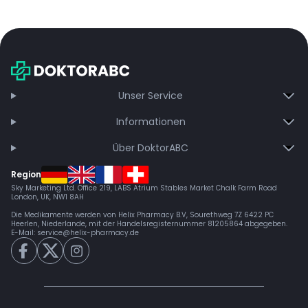
Unser Service
Informationen
Über DoktorABC
Region
Sky Marketing Ltd. Office 219, LABS Atrium Stables Market Chalk Farm Road
London, UK, NW1 8AH
Die Medikamente werden von Helix Pharmacy B.V, Sourethweg 7Z 6422 PC
Heerlen, Niederlande, mit der Handelsregisternummer 81205864 abgegeben.
E-Mail:
service@helix-pharmacy.de