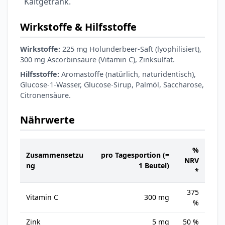
Kaltgetränk.
Wirkstoffe & Hilfsstoffe
Wirkstoffe:
225 mg Holunderbeer-Saft (lyophilisiert),
300 mg Ascorbinsäure (Vitamin C), Zinksulfat.
Hilfsstoffe:
Aromastoffe (natürlich, naturidentisch),
Glucose-1-Wasser, Glucose-Sirup, Palmöl, Saccharose,
Citronensäure.
Nährwerte
%
Zusammensetzu
pro Tagesportion (=
NRV
ng
1 Beutel)
*
375
Vitamin C
300 mg
%
Zink
5 mg
50 %