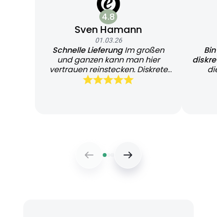
4.8
Sven Hamann
01.03.26
Schnelle Lieferung
Im großen
Bin
und ganzen kann man hier
diskr
vertrauen reinstecken. Diskrete
di
und schnelle Lieferung
Bearb