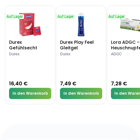
Auf Lager
Auf Lager
Auf Lager
Durex
Durex Play Feel
Lora ADGC –
Gefühlsecht
Gleitgel
Heuschnupf
Classic Kondome
Allergien
Durex
Durex
ADGC
16,40 €
7,49 €
7,28 €
In den Warenkorb
In den Warenkorb
In den Ware