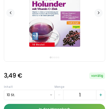
3,49 €
vorrätig
Inhalt
Menge
−
+
10 St.