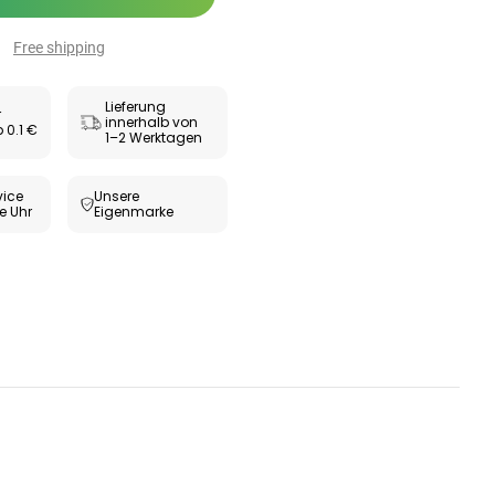
Free shipping
Lieferung
r
innerhalb von
 0.1 €
1–2 Werktagen
ice
Unsere
e Uhr
Eigenmarke