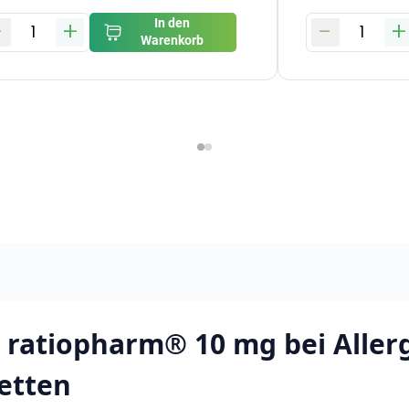
-
+
-
+
In den
1
1
Warenkorb
n ratiopharm® 10 mg bei Aller
etten