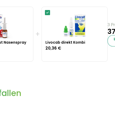
3 P
37
+
ut Nasenspray
Livocab direkt Kombi
20,36 €
allen