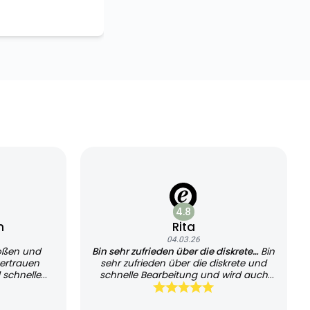
4.8
n
Rita
04.03.26
oßen und
Bin sehr zufrieden über die diskrete…
Bin
ertrauen
sehr zufrieden über die diskrete und
 schnelle
schnelle Bearbeitung und wird auch
sehr schnell geliefert, kann es jedem
empfehlen und werde es auch