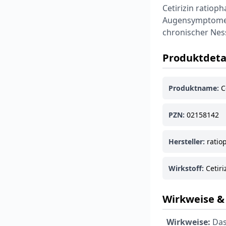
Cetirizin ratiop
Augensymptomen b
chronischer Nes
Produktdeta
Produktname:
Ce
PZN:
02158142
Hersteller:
ratio
Wirkstoff:
Cetiri
Wirkweise 
Wirkweise:
Das