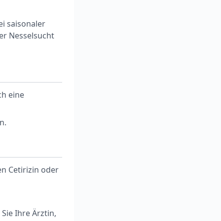
 saisonaler
her Nesselsucht
ch eine
n.
n Cetirizin oder
ie Ihre Ärztin,