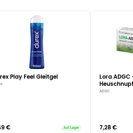
rex Play Feel Gleitgel
Lora ADGC 
Heuschnupf
ex
ADGC
49 €
7,28 €
Auf Lager