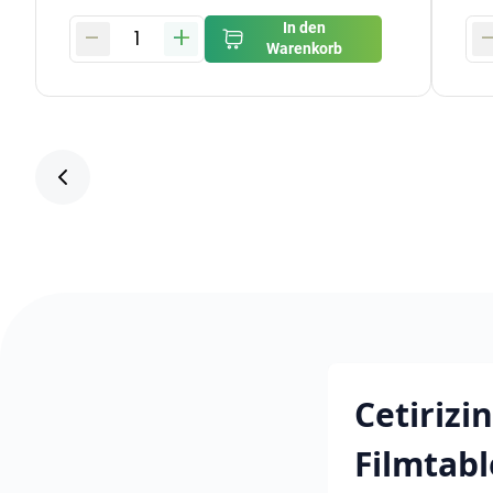
-
+
In den
1
Warenkorb
Cetirizi
Filmtabl