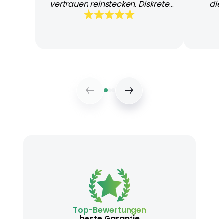
vertrauen reinstecken. Diskrete
di
und schnelle Lieferung
Bearb
Top-Bewertungen
beste Garantie