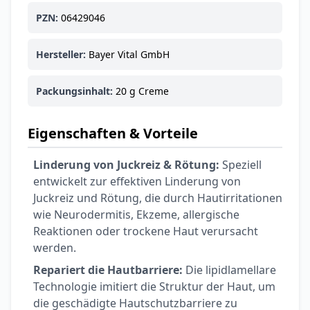
Ohrstöpsel
3,79 €
PZN:
06429046
3,95 €
-4%
ARZNEIMITTEL & GESUNDHEIT
Softa Swabs
Hersteller:
Bayer Vital GmbH
Alkoholtupfer,
3,75 €
100 Stück
4,29 €
-13%
Packungsinhalt:
20 g Creme
ARZNEIMITTEL & GESUNDHEIT
Lefax® extra
Eigenschaften & Vorteile
Kautabletten
7,69 €
8,09 €
-5%
Linderung von Juckreiz & Rötung:
Speziell
ARZNEIMITTEL & GESUNDHEIT
entwickelt zur effektiven Linderung von
Hametum
Juckreiz und Rötung, die durch Hautirritationen
Hämorrhoidensalbe:
wie Neurodermitis, Ekzeme, allergische
12,04 €
Bei Hämorrhoiden
12,95 €
-7%
Reaktionen oder trockene Haut verursacht
& Juckreiz
werden.
Nach Marke kaufen
Repariert die Hautbarriere:
Die lipidlamellare
Technologie imitiert die Struktur der Haut, um
die geschädigte Hautschutzbarriere zu