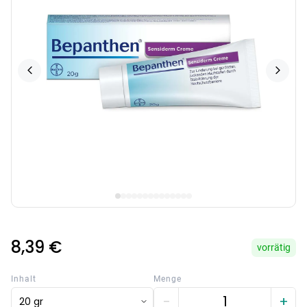
8,39 €
vorrätig
Inhalt
Menge
−
+
20 gr