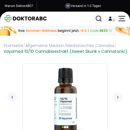
Warum DoktorABC?
Versand in 1-2 Tagen
Alle Behandlunge
Startseite
/
Allgemeine Medizin
/
Medizinisches Cannabis
/
Vayamed 10/10 Cannabisextrakt (Sweet Skunk x Cannatonic)