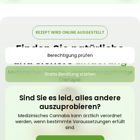
REZEPT WIRD ONLINE AUSGESTELLT
Finden Sie natürliche
Berechtigung prüfen
und sichere
Linderung
Medizinisches Cannabis – verschreibungspflichtige
Gratis Beratung starten
Therapie.
Sind Sie es leid, alles andere
auszuprobieren?
Medizinisches Cannabis kann ärztlich verordnet
werden, wenn bestimmte Voraussetzungen erfüllt
sind.