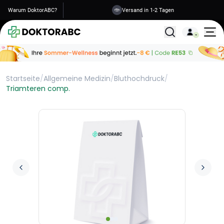
Warum DoktorABC?
Versand in 1-2 Tagen
Alle Behandlunge
Startseite
/
Allgemeine Medizin
/
Bluthochdruck
/
Triamteren comp.