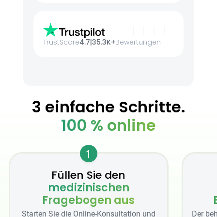
TrustScore
4.7
|
35.3K+
Bewertungen
3 einfache Schritte.
100 % online
1
Füllen Sie den
medizinischen
Fragebogen aus
Starten Sie die Online-Konsultation und
Der beh