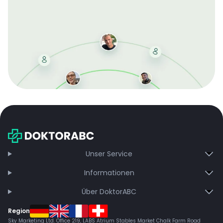
Mit der kostenlosen DMCC-Mitgliedschaft sparen Sie
bei jeder Bestellung, erhalten schnelle Lieferung und
exklusive Updates – dauerhaft ohne Gebühren.
Jetzt beitreten
Unser Service
Informationen
Über DoktorABC
Region
Sky Marketing Ltd. Office 219, LABS Atrium Stables Market Chalk Farm Road