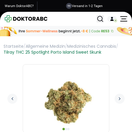
Warum DoktorABC?
Versand in 1-2 Tagen
Alle Behandlunge
Startseite
/
Allgemeine Medizin
/
Medizinisches Cannabis
/
Tilray THC 25 Spotlight Porto Island Sweet Skunk