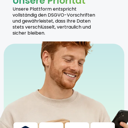
Unsere Priorität
Hersteller
Unsere Plattform entspricht
vollständig den DSGVO-Vorschriften
und gewährleistet, dass Ihre Daten
Tilray stellt Porto Island Sweet Skunk unter
stets verschlüsselt, vertraulich und
höchsten Qualitätsstandards her, um eine
sicher bleiben.
zuverlässige und sichere Anwendung zu
gewährleisten.
Sicherheitshinweise
Kühl und trocken lagern
Nur für erfahrene Nutzer geeignet
Anwendung unter ärztlicher Aufsicht empfohlen