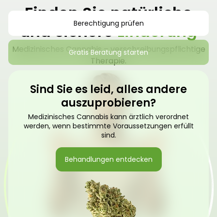
Finden Sie natürliche
Berechtigung prüfen
und sichere
Linderung
Medizinisches Cannabis – verschreibungspflichtige
Gratis Beratung starten
Therapie.
Sind Sie es leid, alles andere
auszuprobieren?
Medizinisches Cannabis kann ärztlich verordnet
werden, wenn bestimmte Voraussetzungen erfüllt
sind.
Behandlungen entdecken