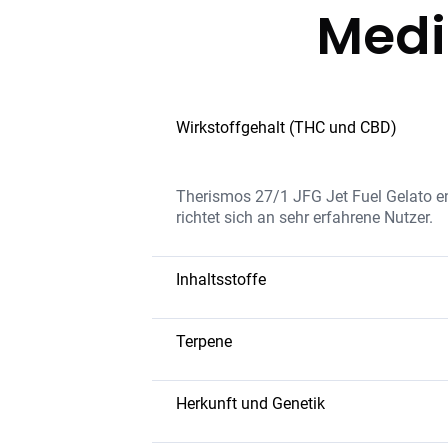
Medi
Wirkstoffgehalt (THC und CBD)
Therismos 27/1 JFG Jet Fuel Gelato e
richtet sich an sehr erfahrene Nutzer.
Inhaltsstoffe
Die Blüten enthalten eine außergewöhn
Aroma und die starke Wirkung verantwor
Terpene
Caryophyllen
– Würzig; entzündun
Myrcen
– Erdiges Aroma; entspann
Herkunft und Genetik
Limonen
– Frisches, zitrusartiges P
Jet Fuel Gelato ist eine Hybridsorte, d