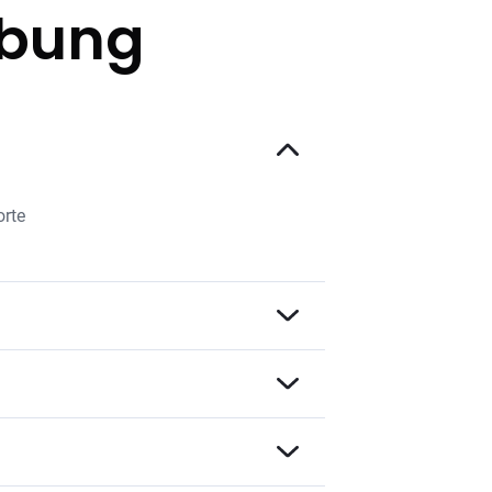
ibung
orte
ve