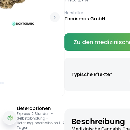
Hersteller
Therismos GmbH
Zu den medizinisch
Typische Effekte*
Lieferoptionen
Express: 2 Stunden –
Selbstabholung –
Beschreibung
Lieferung innerhalb von 1–2
Tagen
Medizinische Cannabis Ther