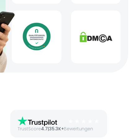
TrustScore
4.7
|
35.3K+
Bewertungen