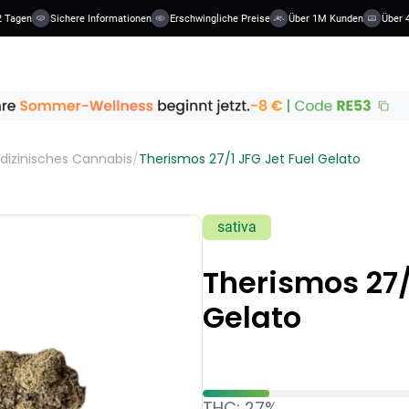
 Tagen
Sichere Informationen
Erschwingliche Preise
Über 1M Kunden
Über 4
dizinisches Cannabis
/
Therismos 27/1 JFG Jet Fuel Gelato
sativa
Therismos 27/
Gelato
THC: 27%