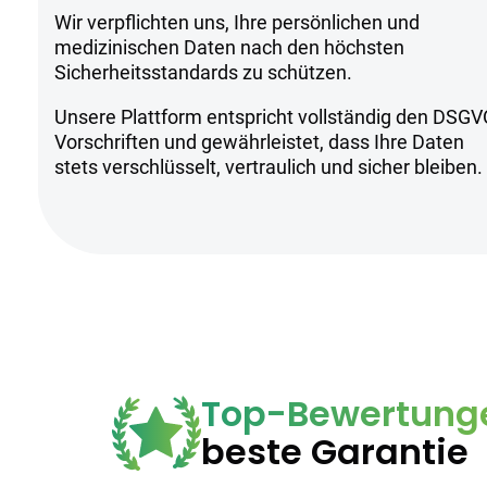
Sicherheitsh
Wir verpflichten uns, Ihre persönlichen und
medizinischen Daten nach den höchsten
Sicherheitsstandards zu schützen.
Kühl und trocken lagern
Unsere Plattform entspricht vollständig den DSGV
Nur für sehr erfahrene Anwender ge
Vorschriften und gewährleistet, dass Ihre Daten
Anwendung unter ärztlicher Aufsich
stets verschlüsselt, vertraulich und sicher bleiben.
Top-Bewertung
beste Garantie