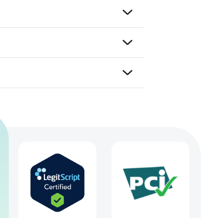
tige
n